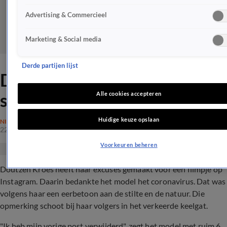
Advertising & Commercieel
Marketing & Social media
Derde partijen lijst
Doutzen Kroes flink door het
stof
Alle cookies accepteren
Huidige keuze opslaan
NIEUWS
22 mrt 2020, 08:56
Voorkeuren beheren
Doutzen Kroes heeft haar excuses gemaakt voor een filmpje op
Instagram. Daarin bedankte het model het coronavirus. Dat was
volgens haar een eerbetoon aan de stilte en de natuur. Die
opmerking schoot bij haar volgers in het verkeerde keelgat.
"Ik heb mijn vorige post verwijderd", zegt het model met ruim 6