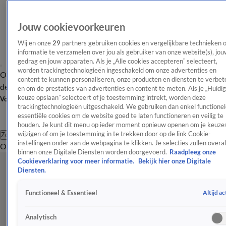
Jouw cookievoorkeuren
Wij en onze
29
partners gebruiken cookies en vergelijkbare technieken 
informatie te verzamelen over jou als gebruiker van onze website(s), jou
gedrag en jouw apparaten. Als je „Alle cookies accepteren” selecteert,
worden trackingtechnologieën ingeschakeld om onze advertenties en
Overzicht
Afleveringen
Tip
Entertainment
BN'ers
TV
Crime
Algemeen
content te kunnen personaliseren, onze producten en diensten te verbet
de redactie
Nieuwsbrief
en om de prestaties van advertenties en content te meten. Als je „Huidi
keuze opslaan” selecteert of je toestemming intrekt, worden deze
Volg Shownieuws
trackingtechnologieën uitgeschakeld. We gebruiken dan enkel functionel
essentiële cookies om de website goed te laten functioneren en veilig te
houden. Je kunt dit menu op ieder moment opnieuw openen om je keuzes
wijzigen of om je toestemming in te trekken door op de link Cookie-
Zoeken
instellingen onder aan de webpagina te klikken. Je selecties zullen overal
Overzicht
Entertainment
Spraakmakend
Reality
Crime
Video's
Afl
binnen onze Digitale Diensten worden doorgevoerd.
Raadpleeg onze
Cookieverklaring voor meer informatie.
Bekijk hier onze Digitale
Diensten.
Altijd ac
Functioneel & Essentieel
Analytisch