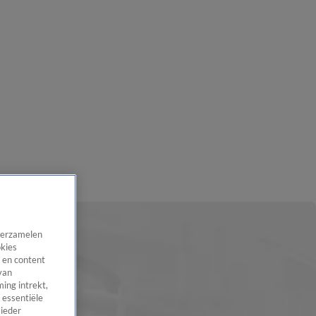
 verzamelen
okies
 en content
van
ing intrekt,
 essentiële
 ieder