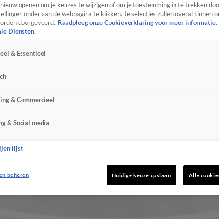
ieuw openen om je keuzes te wijzigen of om je toestemming in te trekken door
ellingen onder aan de webpagina te klikken. Je selecties zullen overal binnen o
orden doorgevoerd.
Raadpleeg onze Cookieverklaring voor meer informatie.
ale Diensten.
eel & Essentieel
sch
sing & Commercieel
ng & Social media
jen lijst
en beheren
Huidige keuze opslaan
Alle cookie