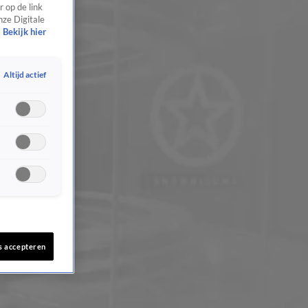
 op de link
nze Digitale
Bekijk hier
Altijd actief
s accepteren