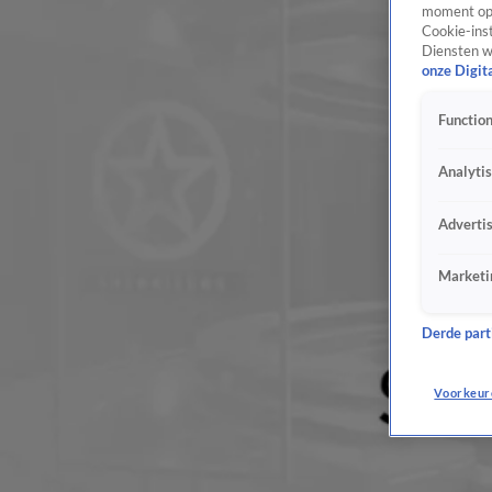
moment opn
Cookie-inst
Diensten w
onze Digit
Function
Analyti
Adverti
Marketi
Derde parti
Voorkeur