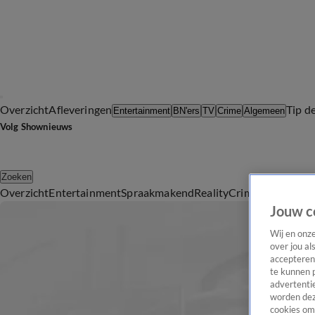
Overzicht
Afleveringen
Tip d
Entertainment
BN'ers
TV
Crime
Algemeen
Volg Shownieuws
Zoeken
Overzicht
Entertainment
Spraakmakend
Reality
Crime
Video's
Afl
Jouw c
Wij en onz
over jou al
accepteren
te kunnen 
advertentie
worden dez
cookies om 