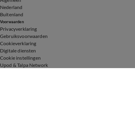
Nederland
Buitenland
Voorwaarden
Privacyverklaring
Gebruiksvoorwaarden
Cookieverklaring
Digitale diensten
Cookie instellingen
Upod & Talpa Network
Adverteren
Vacatures
Publieksservice
Toegankelijkheid
Over ons
Neem contact op
+31 (0)6 - 549 628 21
show@talpanetwork.com
Tip de redactie