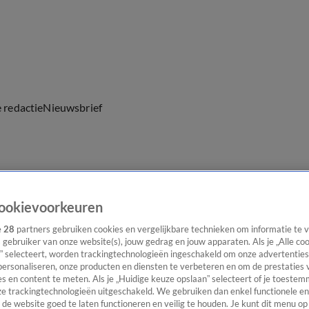
e redactie
Nieuwsbrief
everingen
ookievoorkeuren
e
28
partners gebruiken cookies en vergelijkbare technieken om informatie te
s gebruiker van onze website(s), jouw gedrag en jouw apparaten. Als je „Alle co
” selecteert, worden trackingtechnologieën ingeschakeld om onze advertenties
personaliseren, onze producten en diensten te verbeteren en om de prestaties 
s en content te meten. Als je „Huidige keuze opslaan” selecteert of je toestemm
e trackingtechnologieën uitgeschakeld. We gebruiken dan enkel functionele en
de website goed te laten functioneren en veilig te houden. Je kunt dit menu op