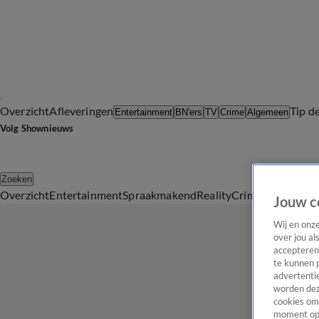
Overzicht
Afleveringen
Tip d
Entertainment
BN'ers
TV
Crime
Algemeen
Volg Shownieuws
Zoeken
Overzicht
Entertainment
Spraakmakend
Reality
Crime
Video's
Afl
Jouw c
Wij en onz
over jou al
accepteren
te kunnen 
advertentie
worden dez
cookies om 
moment opn