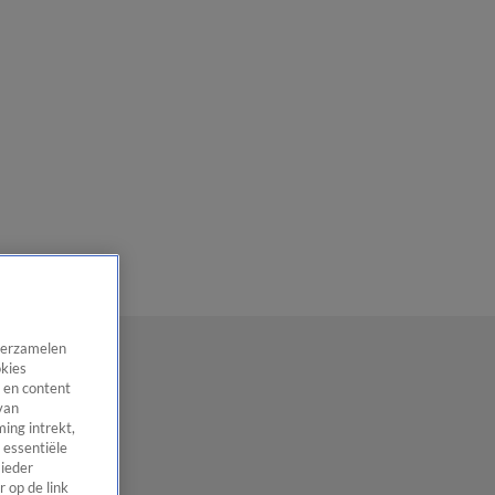
 verzamelen
okies
 en content
van
ing intrekt,
 essentiële
 ieder
 op de link