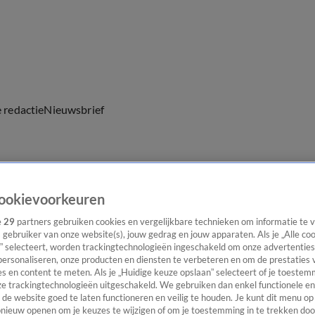
e redactie
Nieuwsbrief
everingen
ookievoorkeuren
e
29
partners gebruiken cookies en vergelijkbare technieken om informatie te
s gebruiker van onze website(s), jouw gedrag en jouw apparaten. Als je „Alle co
” selecteert, worden trackingtechnologieën ingeschakeld om onze advertenties
personaliseren, onze producten en diensten te verbeteren en om de prestaties 
s en content te meten. Als je „Huidige keuze opslaan” selecteert of je toestemm
e trackingtechnologieën uitgeschakeld. We gebruiken dan enkel functionele en
de website goed te laten functioneren en veilig te houden. Je kunt dit menu op
ieuw openen om je keuzes te wijzigen of om je toestemming in te trekken door