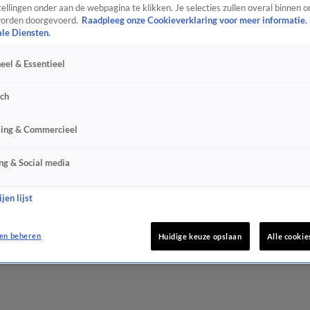
ellingen onder aan de webpagina te klikken. Je selecties zullen overal binnen o
orden doorgevoerd.
Raadpleeg onze Cookieverklaring voor meer informatie.
ale Diensten.
eel & Essentieel
sch
sing & Commercieel
ng & Social media
jen lijst
en beheren
Huidige keuze opslaan
Alle cookie