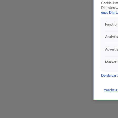
Cookie-inst
Diensten w
onze Digit
Function
Analyti
Adverti
Marketi
Derde parti
Voorkeur