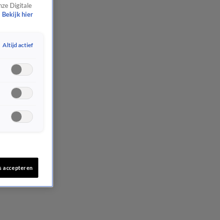
nze Digitale
Bekijk hier
Altijd actief
s accepteren