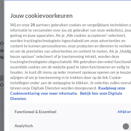
Jouw cookievoorkeuren
Wij en onze
28
partners gebruiken cookies en vergelijkbare technieken 
informatie te verzamelen over jou als gebruiker van onze website(s), jou
gedrag en jouw apparaten. Als je „Alle cookies accepteren” selecteert,
worden trackingtechnologieën ingeschakeld om onze advertenties en
Overzicht
Afleveringen
Tip
Entertainment
BN'ers
TV
Crime
Algemeen
content te kunnen personaliseren, onze producten en diensten te verbet
de redactie
Nieuwsbrief
en om de prestaties van advertenties en content te meten. Als je „Huidi
keuze opslaan” selecteert of je toestemming intrekt, worden deze
Volg Shownieuws
trackingtechnologieën uitgeschakeld. We gebruiken dan enkel functionel
essentiële cookies om de website goed te laten functioneren en veilig te
houden. Je kunt dit menu op ieder moment opnieuw openen om je keuzes
wijzigen of om je toestemming in te trekken door op de link Cookie-
Zoeken
instellingen onder aan de webpagina te klikken. Je selecties zullen overal
Overzicht
Entertainment
Spraakmakend
Reality
Crime
Video's
Afl
binnen onze Digitale Diensten worden doorgevoerd.
Raadpleeg onze
Cookieverklaring voor meer informatie.
Bekijk hier onze Digitale
Diensten.
Altijd ac
Functioneel & Essentieel
Analytisch