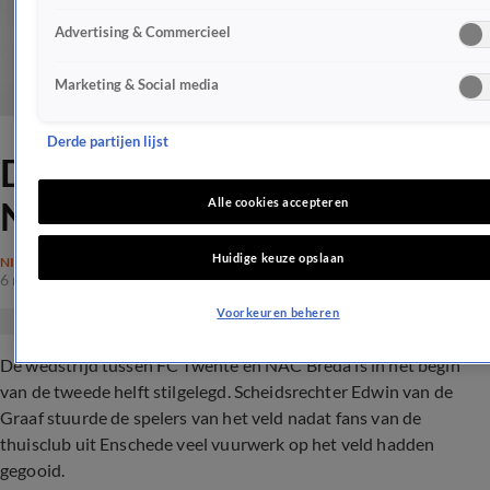
Advertising & Commercieel
Marketing & Social media
Derde partijen lijst
Duel tussen FC Twente en
NAC stilgelegd
Alle cookies accepteren
Huidige keuze opslaan
NIEUWS
6 mei 2018, 15:48
Voorkeuren beheren
De wedstrijd tussen FC Twente en NAC Breda is in het begin
van de tweede helft stilgelegd. Scheidsrechter Edwin van de
Graaf stuurde de spelers van het veld nadat fans van de
thuisclub uit Enschede veel vuurwerk op het veld hadden
gegooid.