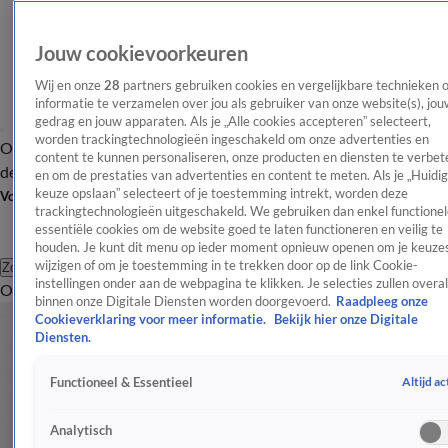
Jouw cookievoorkeuren
Wij en onze
28
partners gebruiken cookies en vergelijkbare technieken 
informatie te verzamelen over jou als gebruiker van onze website(s), jou
gedrag en jouw apparaten. Als je „Alle cookies accepteren” selecteert,
worden trackingtechnologieën ingeschakeld om onze advertenties en
Overzicht
Afleveringen
Tip
Entertainment
BN'ers
TV
Crime
Algemeen
content te kunnen personaliseren, onze producten en diensten te verbet
de redactie
Nieuwsbrief
en om de prestaties van advertenties en content te meten. Als je „Huidi
keuze opslaan” selecteert of je toestemming intrekt, worden deze
Volg Shownieuws
trackingtechnologieën uitgeschakeld. We gebruiken dan enkel functionel
essentiële cookies om de website goed te laten functioneren en veilig te
houden. Je kunt dit menu op ieder moment opnieuw openen om je keuzes
wijzigen of om je toestemming in te trekken door op de link Cookie-
Zoeken
instellingen onder aan de webpagina te klikken. Je selecties zullen overal
Overzicht
Entertainment
Spraakmakend
Reality
Crime
Video's
Afl
binnen onze Digitale Diensten worden doorgevoerd.
Raadpleeg onze
Cookieverklaring voor meer informatie.
Bekijk hier onze Digitale
Diensten.
Altijd ac
Functioneel & Essentieel
Analytisch