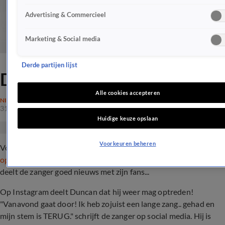
Advertising & Commercieel
Marketing & Social media
Derde partijen lijst
Duncan Laurence is terug!
Alle cookies accepteren
NIEUWS
31 okt 2019, 14:42
Huidige keuze opslaan
Voorkeuren beheren
Vorige week moest Duncan Laurence voor de eerst keer
zijn
optreden afzeggen vanwege zijn stemproblemen
. Donderdag
deelt de zanger goed nieuws met zijn fans...
Op Instagram deelt Duncan dat hij weer mag optreden!
"Vanavond gaat door! Ik heb zojuist een lange zang.. gehad en
mijn stem is TERUG." schrijft de zanger op social media. Hij is