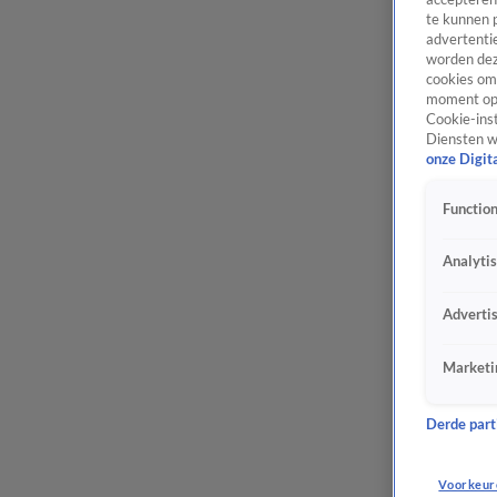
te kunnen 
advertentie
worden dez
cookies om 
moment opn
Cookie-inst
Diensten w
onze Digit
Function
Analyti
Adverti
Marketi
Derde parti
Voorkeur