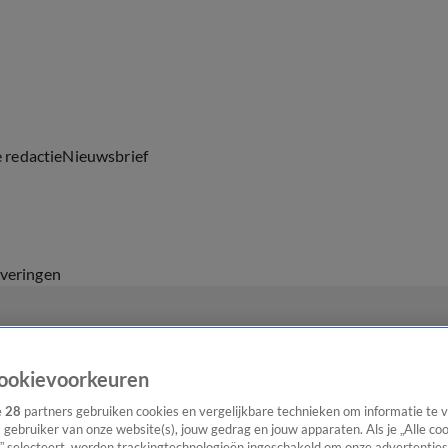
e redactie
Nieuwsbrief
everingen
ookievoorkeuren
e
28
partners gebruiken cookies en vergelijkbare technieken om informatie te
s gebruiker van onze website(s), jouw gedrag en jouw apparaten. Als je „Alle co
” selecteert, worden trackingtechnologieën ingeschakeld om onze advertenties