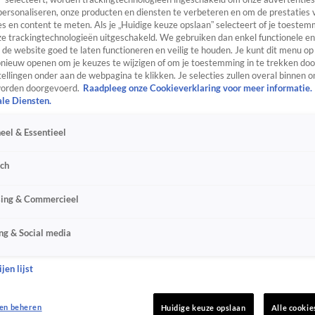
personaliseren, onze producten en diensten te verbeteren en om de prestaties 
s en content te meten. Als je „Huidige keuze opslaan” selecteert of je toestemm
e trackingtechnologieën uitgeschakeld. We gebruiken dan enkel functionele en
de website goed te laten functioneren en veilig te houden. Je kunt dit menu op
ieuw openen om je keuzes te wijzigen of om je toestemming in te trekken door
ellingen onder aan de webpagina te klikken. Je selecties zullen overal binnen o
orden doorgevoerd.
Raadpleeg onze Cookieverklaring voor meer informatie.
ale Diensten.
eel & Essentieel
sch
sing & Commercieel
ng & Social media
jen lijst
en beheren
Huidige keuze opslaan
Alle cookie