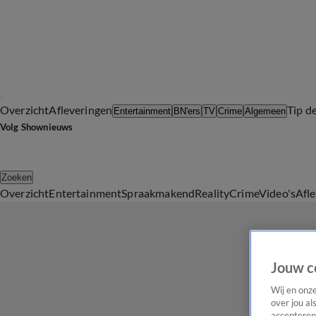
Overzicht
Afleveringen
Tip d
Entertainment
BN'ers
TV
Crime
Algemeen
Volg Shownieuws
Zoeken
Overzicht
Entertainment
Spraakmakend
Reality
Crime
Video's
Afl
Jouw c
Wij en onz
over jou al
accepteren