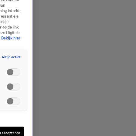
van
ing intrekt,
 essentiële
 ieder
 op de link
nze Digitale
Bekijk hier
Altijd actief
s accepteren