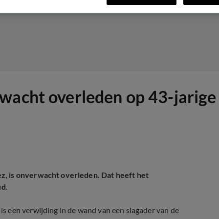
wacht overleden op 43-jarige 
z, is onverwacht overleden. Dat heeft het
ud.
s een verwijding in de wand van een slagader van de