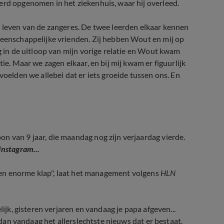
erd opgenomen in het ziekenhuis, waar hij overleed.
t leven van de zangeres. De twee leerden elkaar kennen
meenschappelijke vrienden. Zij hebben Wout en mij op
og in de uitloop van mijn vorige relatie en Wout kwam
ie. Maar we zagen elkaar, en bij mij kwam er figuurlijk
voelden we allebei dat er iets groeide tussen ons. En
n van 9 jaar, die maandag nog zijn verjaardag vierde.
Instagram...
d een enorme klap", laat het management volgens
HLN
lijk, gisteren verjaren en vandaag je papa afgeven...
n dan vandaag het allerslechtste nieuws dat er bestaat.