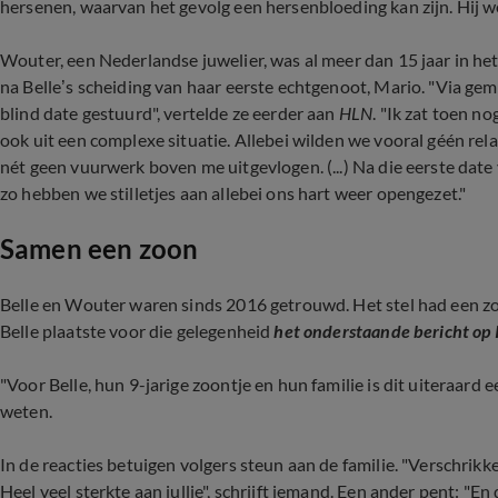
hersenen, waarvan het gevolg een hersenbloeding kan zijn. Hij w
Wouter, een Nederlandse juwelier, was al meer dan 15 jaar in he
na Belle’s scheiding van haar eerste echtgenoot, Mario. "Via ge
blind date gestuurd", vertelde ze eerder aan
HLN
. "Ik zat toen n
ook uit een complexe situatie. Allebei wilden we vooral géén relat
nét geen vuurwerk boven me uitgevlogen. (...) Na die eerste date 
zo hebben we stilletjes aan allebei ons hart weer opengezet."
Samen een zoon
Belle en Wouter waren sinds 2016 getrouwd. Het stel had een zoo
Belle plaatste voor die gelegenheid
het onderstaande bericht op 
"Voor Belle, hun 9-jarige zoontje en hun familie is dit uiteraar
weten.
In de reacties betuigen volgers steun aan de familie. "Verschrikke
Heel veel sterkte aan jullie", schrijft iemand. Een ander pent: "E