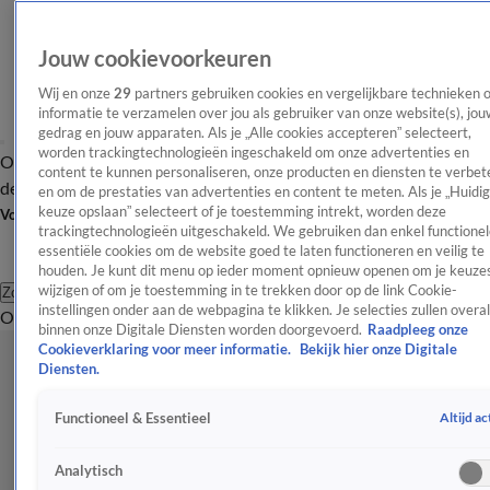
Jouw cookievoorkeuren
Wij en onze
29
partners gebruiken cookies en vergelijkbare technieken 
informatie te verzamelen over jou als gebruiker van onze website(s), jou
gedrag en jouw apparaten. Als je „Alle cookies accepteren” selecteert,
worden trackingtechnologieën ingeschakeld om onze advertenties en
Overzicht
Afleveringen
Tip
Entertainment
BN'ers
TV
Crime
Algemeen
content te kunnen personaliseren, onze producten en diensten te verbet
de redactie
Nieuwsbrief
en om de prestaties van advertenties en content te meten. Als je „Huidi
keuze opslaan” selecteert of je toestemming intrekt, worden deze
Volg Shownieuws
trackingtechnologieën uitgeschakeld. We gebruiken dan enkel functionel
essentiële cookies om de website goed te laten functioneren en veilig te
houden. Je kunt dit menu op ieder moment opnieuw openen om je keuzes
wijzigen of om je toestemming in te trekken door op de link Cookie-
Zoeken
instellingen onder aan de webpagina te klikken. Je selecties zullen overal
Overzicht
Entertainment
Spraakmakend
Reality
Crime
Video's
Afl
binnen onze Digitale Diensten worden doorgevoerd.
Raadpleeg onze
Cookieverklaring voor meer informatie.
Bekijk hier onze Digitale
Diensten.
Altijd ac
Functioneel & Essentieel
Analytisch