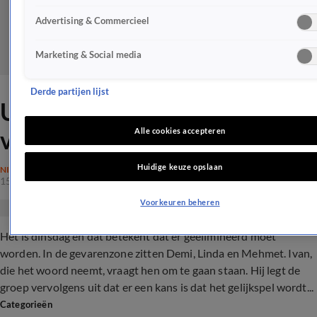
Advertising & Commercieel
Marketing & Social media
Derde partijen lijst
Utopia eliminaties: Wie is er
veilig?!
Alle cookies accepteren
Huidige keuze opslaan
NIEUWS
15 mei 2018, 13:03
Voorkeuren beheren
Het is dinsdag en dat betekent dat er geëlimineerd moet
worden. In de gevarenzone zitten Demi, Linda en Mehmet. Ivan,
die het woord neemt, vraagt hen om te gaan staan. Hij legt de
groep vervolgens uit dat er een kans is dat het gelijkspel wordt...
Categorieën