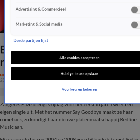
Advertising & Commercieel
Marketing & Social media
Derde partijen lijst
Elize maakt comeback met
nieuw nummer
Alle cookies accepteren
Huidige keuze opslaan
NIEUWS
25 aug 2020, 01:26
Voorkeuren beheren
Zangeres Elize brengt vrijdag voor het eerst in jaren weer een
eigen single uit. Met het nummer Say Goodbye maakt ze haar
comeback, zo kondigt haar nieuwe platenmaatschappij Redline
Music aan.
Elize scoorde tussen 2004 en 2009 verschillende hits met liedjes