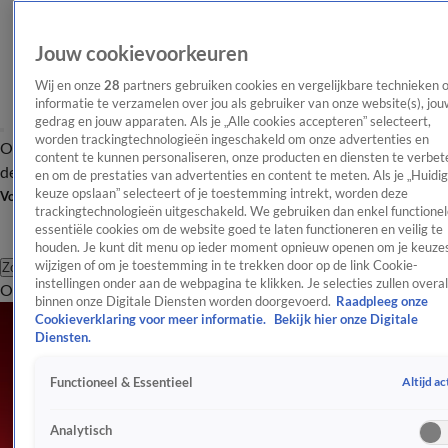
Jouw cookievoorkeuren
Wij en onze
28
partners gebruiken cookies en vergelijkbare technieken 
informatie te verzamelen over jou als gebruiker van onze website(s), jou
gedrag en jouw apparaten. Als je „Alle cookies accepteren” selecteert,
worden trackingtechnologieën ingeschakeld om onze advertenties en
Overzicht
Afleveringen
Tip
Entertainment
BN'ers
TV
Crime
Algemeen
content te kunnen personaliseren, onze producten en diensten te verbet
de redactie
Nieuwsbrief
en om de prestaties van advertenties en content te meten. Als je „Huidi
keuze opslaan” selecteert of je toestemming intrekt, worden deze
Volg Shownieuws
trackingtechnologieën uitgeschakeld. We gebruiken dan enkel functionel
essentiële cookies om de website goed te laten functioneren en veilig te
houden. Je kunt dit menu op ieder moment opnieuw openen om je keuzes
wijzigen of om je toestemming in te trekken door op de link Cookie-
Zoeken
instellingen onder aan de webpagina te klikken. Je selecties zullen overal
Overzicht
Entertainment
Spraakmakend
Reality
Crime
Video's
Afl
binnen onze Digitale Diensten worden doorgevoerd.
Raadpleeg onze
Cookieverklaring voor meer informatie.
Bekijk hier onze Digitale
Diensten.
Altijd ac
Functioneel & Essentieel
Analytisch