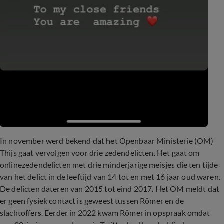
In november werd bekend dat het Openbaar Ministerie (OM)
Thijs gaat vervolgen voor drie zedendelicten. Het gaat om
onlinezedendelicten met drie minderjarige meisjes die ten tijde
van het delict in de leeftijd van 14 tot en met 16 jaar oud waren.
De delicten dateren van 2015 tot eind 2017. Het OM meldt dat
er geen fysiek contact is geweest tussen Römer en de
slachtoffers. Eerder in 2022 kwam Römer in opspraak omdat