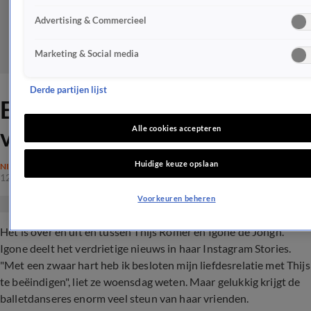
Advertising & Commercieel
Marketing & Social media
Derde partijen lijst
Emotionele Igone bedankt
vrienden voor steun
Alle cookies accepteren
Huidige keuze opslaan
NIEUWS
12 jan 2023, 16:47
Voorkeuren beheren
Het is over en uit en tussen Thijs Römer en Igone de Jongh.
Igone deelt het verdrietige nieuws in haar Instagram Stories.
"Met een zwaar hart heb ik besloten mijn liefdesrelatie met Thijs
te beëindigen", liet ze woensdag weten. Maar gelukkig krijgt de
balletdanseres enorm veel steun van haar vrienden.