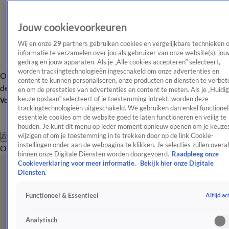
Jouw cookievoorkeuren
Wij en onze
29
partners gebruiken cookies en vergelijkbare technieken 
informatie te verzamelen over jou als gebruiker van onze website(s), jou
gedrag en jouw apparaten. Als je „Alle cookies accepteren” selecteert,
worden trackingtechnologieën ingeschakeld om onze advertenties en
Overzicht
Afleveringen
Tip
Entertainment
BN'ers
TV
Crime
Algemeen
content te kunnen personaliseren, onze producten en diensten te verbet
de redactie
Nieuwsbrief
en om de prestaties van advertenties en content te meten. Als je „Huidi
keuze opslaan” selecteert of je toestemming intrekt, worden deze
Volg Shownieuws
trackingtechnologieën uitgeschakeld. We gebruiken dan enkel functionel
essentiële cookies om de website goed te laten functioneren en veilig te
houden. Je kunt dit menu op ieder moment opnieuw openen om je keuzes
wijzigen of om je toestemming in te trekken door op de link Cookie-
Zoeken
instellingen onder aan de webpagina te klikken. Je selecties zullen overal
Overzicht
Entertainment
Spraakmakend
Reality
Crime
Video's
Afl
binnen onze Digitale Diensten worden doorgevoerd.
Raadpleeg onze
Cookieverklaring voor meer informatie.
Bekijk hier onze Digitale
Diensten.
Altijd ac
Functioneel & Essentieel
Analytisch