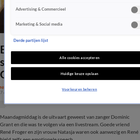
Advertising & Commercieel
Marketing & Social media
Derde partijen lijst
Emotionele René Froger
speecht op uitvaart Dominic
Alle cookies accepteren
Grant
Huidige keuze opslaan
NIEUWS
Voorkeuren beheren
7 dec 2020, 15:09
Maandagmiddag is de uitvaart geweest van zanger Dominic
Grant en die was te volgen via een livestream. Goede vriend
René Froger en zijn vrouw Natasja waren ook aanwezig en René
hield zelfs een emotionele speech.