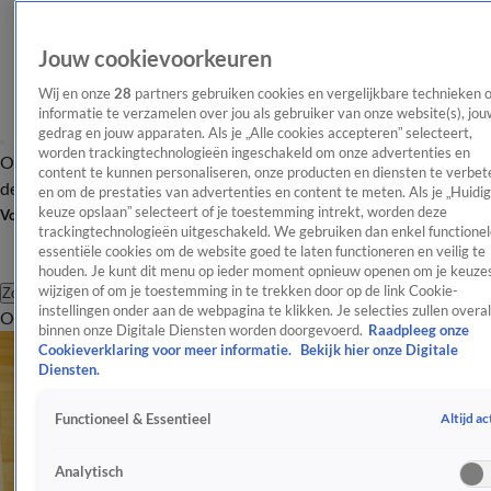
Jouw cookievoorkeuren
Wij en onze
28
partners gebruiken cookies en vergelijkbare technieken 
informatie te verzamelen over jou als gebruiker van onze website(s), jou
gedrag en jouw apparaten. Als je „Alle cookies accepteren” selecteert,
worden trackingtechnologieën ingeschakeld om onze advertenties en
Overzicht
Afleveringen
Tip
Entertainment
BN'ers
TV
Crime
Algemeen
content te kunnen personaliseren, onze producten en diensten te verbet
de redactie
Nieuwsbrief
en om de prestaties van advertenties en content te meten. Als je „Huidi
keuze opslaan” selecteert of je toestemming intrekt, worden deze
Volg Shownieuws
trackingtechnologieën uitgeschakeld. We gebruiken dan enkel functionel
essentiële cookies om de website goed te laten functioneren en veilig te
houden. Je kunt dit menu op ieder moment opnieuw openen om je keuzes
wijzigen of om je toestemming in te trekken door op de link Cookie-
Zoeken
instellingen onder aan de webpagina te klikken. Je selecties zullen overal
Overzicht
Entertainment
Spraakmakend
Reality
Crime
Video's
Afl
binnen onze Digitale Diensten worden doorgevoerd.
Raadpleeg onze
Cookieverklaring voor meer informatie.
Bekijk hier onze Digitale
Diensten.
Altijd ac
Functioneel & Essentieel
Analytisch