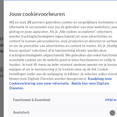
Jouw cookievoorkeuren
Wij en onze
28
partners gebruiken cookies en vergelijkbare technieken 
informatie te verzamelen over jou als gebruiker van onze website(s), jou
gedrag en jouw apparaten. Als je „Alle cookies accepteren” selecteert,
worden trackingtechnologieën ingeschakeld om onze advertenties en
Overzicht
Afleveringen
Tip
Entertainment
BN'ers
TV
Crime
Algemeen
content te kunnen personaliseren, onze producten en diensten te verbet
de redactie
Nieuwsbrief
en om de prestaties van advertenties en content te meten. Als je „Huidi
keuze opslaan” selecteert of je toestemming intrekt, worden deze
Volg Shownieuws
trackingtechnologieën uitgeschakeld. We gebruiken dan enkel functionel
essentiële cookies om de website goed te laten functioneren en veilig te
houden. Je kunt dit menu op ieder moment opnieuw openen om je keuzes
wijzigen of om je toestemming in te trekken door op de link Cookie-
Zoeken
instellingen onder aan de webpagina te klikken. Je selecties zullen overal
Overzicht
Entertainment
Spraakmakend
Reality
Crime
Video's
Afl
binnen onze Digitale Diensten worden doorgevoerd.
Raadpleeg onze
Cookieverklaring voor meer informatie.
Bekijk hier onze Digitale
Diensten.
Altijd ac
Functioneel & Essentieel
Analytisch