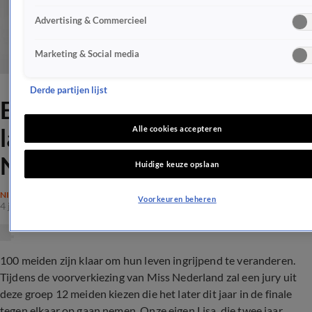
Advertising & Commercieel
Marketing & Social media
Derde partijen lijst
Ervaringsdeskundige Lisa
langs bij voorverkiezing Miss
Alle cookies accepteren
Nederland
Huidige keuze opslaan
NIEUWS
Voorkeuren beheren
4 juni 2017, 22:50
100 meiden zijn klaar om hun leven ingrijpend te veranderen.
Tijdens de voorverkiezing van Miss Nederland zal een jury uit
deze groep 12 meiden kiezen die het later dit jaar in de finale
tegen elkaar op gaan nemen. Onze eigen Lisa, die twee jaar