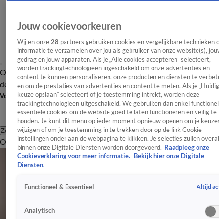
Jouw cookievoorkeuren
Wij en onze
28
partners gebruiken cookies en vergelijkbare technieken 
informatie te verzamelen over jou als gebruiker van onze website(s), jou
gedrag en jouw apparaten. Als je „Alle cookies accepteren” selecteert,
worden trackingtechnologieën ingeschakeld om onze advertenties en
Overzicht
Afleveringen
Tip
Entertainment
BN'ers
TV
Crime
Algemeen
content te kunnen personaliseren, onze producten en diensten te verbet
de redactie
Nieuwsbrief
en om de prestaties van advertenties en content te meten. Als je „Huidi
keuze opslaan” selecteert of je toestemming intrekt, worden deze
Volg Shownieuws
trackingtechnologieën uitgeschakeld. We gebruiken dan enkel functionel
essentiële cookies om de website goed te laten functioneren en veilig te
houden. Je kunt dit menu op ieder moment opnieuw openen om je keuzes
wijzigen of om je toestemming in te trekken door op de link Cookie-
Zoeken
instellingen onder aan de webpagina te klikken. Je selecties zullen overal
Overzicht
Entertainment
Spraakmakend
Reality
Crime
Video's
Afl
binnen onze Digitale Diensten worden doorgevoerd.
Raadpleeg onze
Cookieverklaring voor meer informatie.
Bekijk hier onze Digitale
Diensten.
Altijd ac
Functioneel & Essentieel
Analytisch