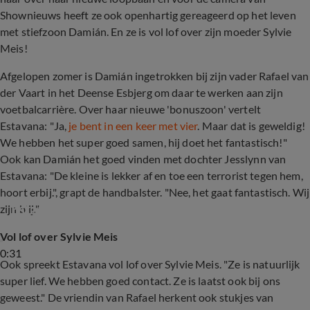
Shownieuws heeft ze ook openhartig gereageerd op het leven
met stiefzoon Damián. En ze is vol lof over zijn moeder Sylvie
Meis!
Afgelopen zomer is Damián ingetrokken bij zijn vader Rafael van
der Vaart in het Deense Esbjerg om daar te werken aan zijn
voetbalcarrière. Over haar nieuwe 'bonuszoon' vertelt
Estavana: "Ja,
je bent in een keer met vier
. Maar dat is geweldig!
We hebben het super goed samen, hij doet het fantastisch!"
Ook kan Damián het goed vinden met dochter Jesslynn van
Estavana: "De kleine is lekker af en toe een terrorist tegen hem,
hoort erbij.", grapt de handbalster. "Nee, het gaat fantastisch. Wij
Estavana Polman over Damián
zijn blij."
Vol lof over Sylvie Meis
0:31
Ook spreekt Estavana vol lof over Sylvie Meis. "Ze is natuurlijk
super lief. We hebben goed contact. Ze is laatst ook bij ons
geweest." De vriendin van Rafael herkent ook stukjes van