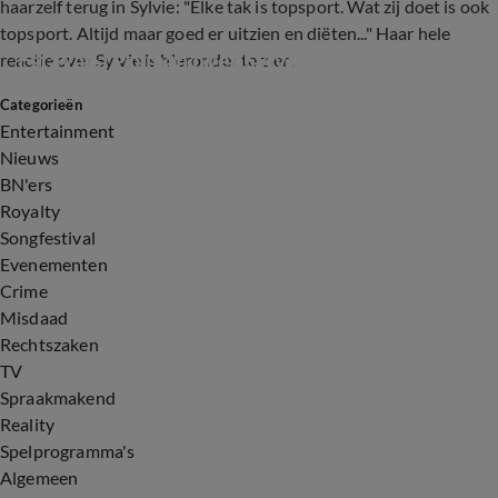
haarzelf terug in Sylvie: "Elke tak is topsport. Wat zij doet is ook
topsport. Altijd maar goed er uitzien en diëten..." Haar hele
Estavana Polman over Sylvie Meis
reactie over Sylvie is hieronder te zien.
Categorieën
0:29
Entertainment
Nieuws
BN'ers
Royalty
Songfestival
Evenementen
Crime
Misdaad
Rechtszaken
TV
Spraakmakend
Reality
Spelprogramma's
Algemeen