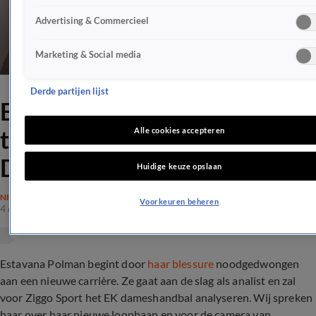
Advertising & Commercieel
Marketing & Social media
Derde partijen lijst
Estavana over haar nieuwe
tv-klus, Sylvie Meis en
Alle cookies accepteren
Damián
Huidige keuze opslaan
NIEUWS
Voorkeuren beheren
4 dec 2020, 15:16
Estavana Polman begint door
haar blessure
noodgedwongen
aan een nieuwe carrière. Ze gaat aan de slag als analist en zal
voor Ziggo Sport het EK dameshandbal analyseren. Wij spreken
haar over haar nieuwe loopbaan en voor de camera van