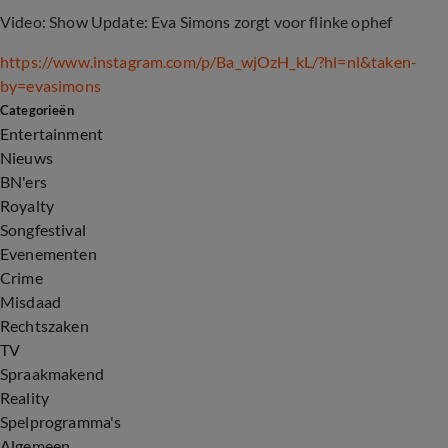
Video: Show Update: Eva Simons zorgt voor flinke ophef
https://www.instagram.com/p/Ba_wjOzH_kL/?hl=nl
&
taken-
by=evasimons
Categorieën
Entertainment
Nieuws
BN'ers
Royalty
Songfestival
Evenementen
Crime
Misdaad
Rechtszaken
TV
Spraakmakend
Reality
Spelprogramma's
Algemeen