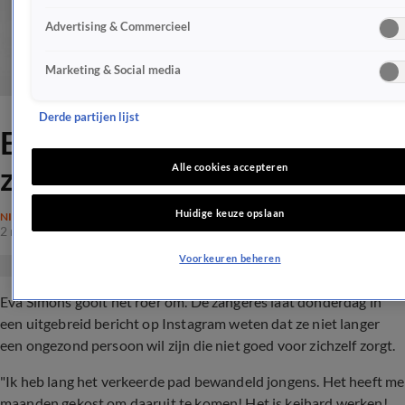
Advertising & Commercieel
Marketing & Social media
Derde partijen lijst
Eva Simons rekent af met
zware periode
Alle cookies accepteren
Huidige keuze opslaan
NIEUWS
2 nov 2017, 18:36
Voorkeuren beheren
Eva Simons gooit het roer om. De zangeres laat donderdag in
een uitgebreid bericht op Instagram weten dat ze niet langer
een ongezond persoon wil zijn die niet goed voor zichzelf zorgt.
"Ik heb lang het verkeerde pad bewandeld jongens. Het heeft me
maanden gekost om daaruit te komen! Het is keihard werken!