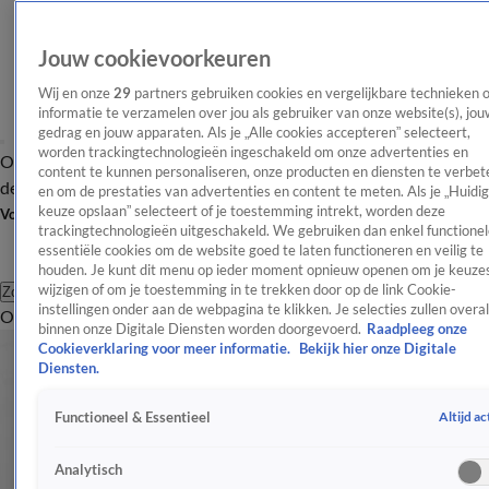
Jouw cookievoorkeuren
Wij en onze
29
partners gebruiken cookies en vergelijkbare technieken 
informatie te verzamelen over jou als gebruiker van onze website(s), jou
gedrag en jouw apparaten. Als je „Alle cookies accepteren” selecteert,
worden trackingtechnologieën ingeschakeld om onze advertenties en
Overzicht
Afleveringen
Tip
Entertainment
BN'ers
TV
Crime
Algemeen
content te kunnen personaliseren, onze producten en diensten te verbet
de redactie
Nieuwsbrief
en om de prestaties van advertenties en content te meten. Als je „Huidi
keuze opslaan” selecteert of je toestemming intrekt, worden deze
Volg Shownieuws
trackingtechnologieën uitgeschakeld. We gebruiken dan enkel functionel
essentiële cookies om de website goed te laten functioneren en veilig te
houden. Je kunt dit menu op ieder moment opnieuw openen om je keuzes
wijzigen of om je toestemming in te trekken door op de link Cookie-
Zoeken
instellingen onder aan de webpagina te klikken. Je selecties zullen overal
Overzicht
Entertainment
Spraakmakend
Reality
Crime
Video's
Afl
binnen onze Digitale Diensten worden doorgevoerd.
Raadpleeg onze
Cookieverklaring voor meer informatie.
Bekijk hier onze Digitale
Diensten.
Altijd ac
Functioneel & Essentieel
Analytisch