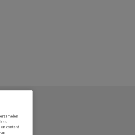
 verzamelen
okies
 en content
van