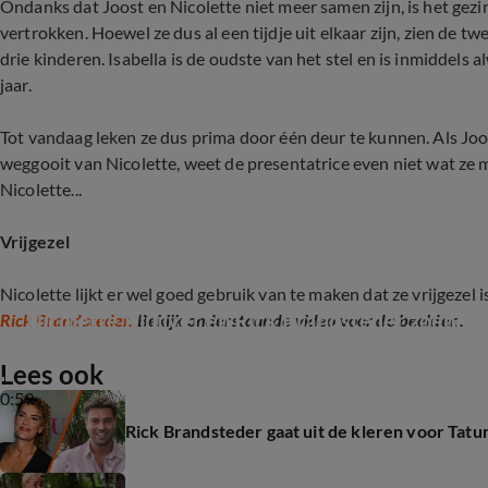
Ondanks dat Joost en Nicolette niet meer samen zijn, is het gezi
vertrokken. Hoewel ze dus al een tijdje uit elkaar zijn, zien de 
drie kinderen. Isabella is de oudste van het stel en is inmiddels a
jaar.
Tot vandaag leken ze dus prima door één deur te kunnen. Als J
weggooit van Nicolette, weet de presentatrice even niet wat ze 
Nicolette...
Vrijgezel
Nicolette lijkt er wel goed gebruik van te maken dat ze vrijgezel i
Nicolette Kluijver en Rick Brandsteder zoenen
Rick Brandsteder.
Bekijk onderstaande video voor de beelden.
Lees ook
0:59
Rick Brandsteder gaat uit de kleren voor Tat