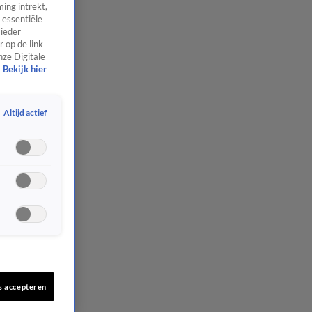
ing intrekt,
 essentiële
 ieder
 op de link
nze Digitale
Bekijk hier
Altijd actief
s accepteren