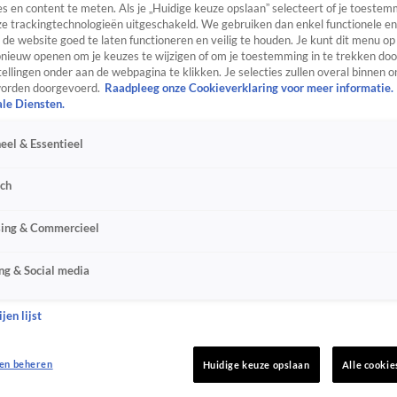
s en content te meten. Als je „Huidige keuze opslaan” selecteert of je toestemm
e trackingtechnologieën uitgeschakeld. We gebruiken dan enkel functionele en
de website goed te laten functioneren en veilig te houden. Je kunt dit menu op
ieuw openen om je keuzes te wijzigen of om je toestemming in te trekken door
ellingen onder aan de webpagina te klikken. Je selecties zullen overal binnen o
orden doorgevoerd.
Raadpleeg onze Cookieverklaring voor meer informatie.
ale Diensten.
eel & Essentieel
sch
sing & Commercieel
ng & Social media
jen lijst
en beheren
Huidige keuze opslaan
Alle cookie