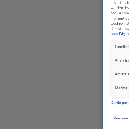
advertentie
worden dez
cookies om 
moment opn
Cookie-inst
Diensten w
onze Digit
Function
Analyti
Adverti
Marketi
Derde parti
Voorkeur