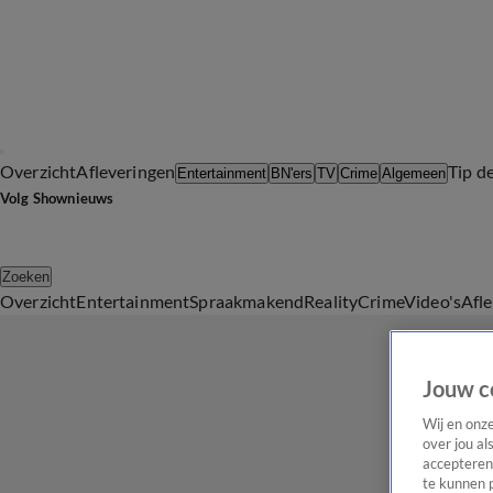
Overzicht
Afleveringen
Tip d
Entertainment
BN'ers
TV
Crime
Algemeen
Volg Shownieuws
Zoeken
Overzicht
Entertainment
Spraakmakend
Reality
Crime
Video's
Afl
Jouw c
Wij en onz
over jou al
accepteren
te kunnen 