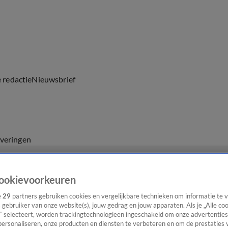
e redactie
Nieuwsbrief
everingen
ookievoorkeuren
e
29
partners gebruiken cookies en vergelijkbare technieken om informatie te
s gebruiker van onze website(s), jouw gedrag en jouw apparaten. Als je „Alle co
” selecteert, worden trackingtechnologieën ingeschakeld om onze advertenties
personaliseren, onze producten en diensten te verbeteren en om de prestaties 