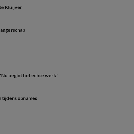
te Kluijver
zwangerschap
 'Nu begint het echte werk'
m tijdens opnames