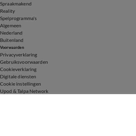
Spraakmakend
Reality
Spelprogramma's
Algemeen
Nederland
Buitenland
Voorwaarden
Privacyverklaring
Gebruiksvoorwaarden
Cookieverklaring
Digitale diensten
Cookie instellingen
Upod & Talpa Network
Adverteren
Vacatures
Publieksservice
Toegankelijkheid
Over ons
Neem contact op