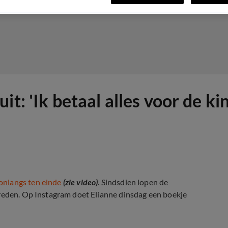
t: 'Ik betaal alles voor de ki
nlangs ten einde
(zie video)
. Sindsdien lopen de
treden. Op Instagram doet Elianne dinsdag een boekje