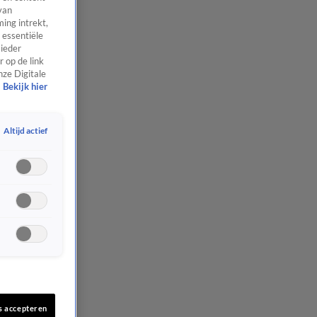
van
ing intrekt,
 essentiële
 ieder
 op de link
nze Digitale
Bekijk hier
Altijd actief
s accepteren