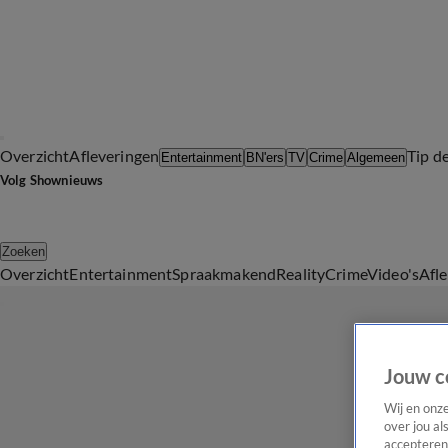
Overzicht
Afleveringen
Tip d
Entertainment
BN'ers
TV
Crime
Algemeen
Volg Shownieuws
Zoeken
Overzicht
Entertainment
Spraakmakend
Reality
Crime
Video's
Afl
Jouw c
Wij en onz
over jou al
accepteren