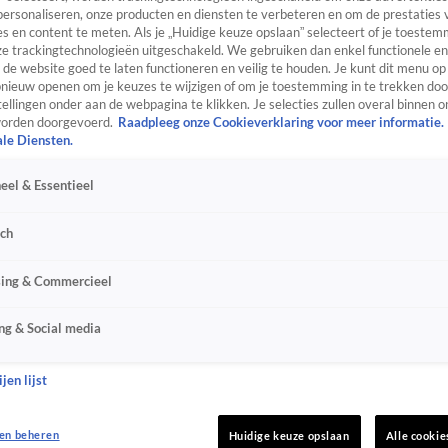
personaliseren, onze producten en diensten te verbeteren en om de prestaties 
s en content te meten. Als je „Huidige keuze opslaan” selecteert of je toestemm
e trackingtechnologieën uitgeschakeld. We gebruiken dan enkel functionele en
de website goed te laten functioneren en veilig te houden. Je kunt dit menu op
ieuw openen om je keuzes te wijzigen of om je toestemming in te trekken door
ellingen onder aan de webpagina te klikken. Je selecties zullen overal binnen o
orden doorgevoerd.
Raadpleeg onze Cookieverklaring voor meer informatie.
ale Diensten.
eel & Essentieel
sch
sing & Commercieel
ng & Social media
jen lijst
en beheren
Huidige keuze opslaan
Alle cookie