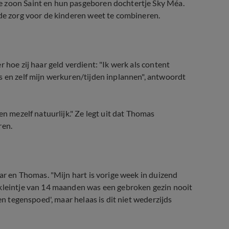
e zoon Saint en hun pasgeboren dochtertje Sky Méa.
 de zorg voor de kinderen weet te combineren.
 hoe zij haar geld verdient: "Ik werk als content
s en zelf mijn werkuren/tijden inplannen", antwoordt
en mezelf natuurlijk." Ze legt uit dat Thomas
ren.
aar en Thomas. "Mijn hart is vorige week in duizend
 kleintje van 14 maanden was een gebroken gezin nooit
en tegenspoed', maar helaas is dit niet wederzijds