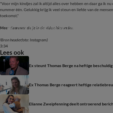
"Voor mijn kindjes zal ik altijd alles over hebben en daar ga ik nu
nummer één. Gelukkig krijg ik veel steun en liefde van de mense
toekomst."
'Het is uit de hand gelopen tussen Thomas Berg
Meer daarover zie je in de video hieronder.
(Bron headerfoto: Instagram)
3:34
Lees ook
Ex steunt Thomas Berge na heftige beschuldig
Ex Thomas Berge reageert heftige relatiebre
Elianne Zweipfenning deelt ontroerend beric