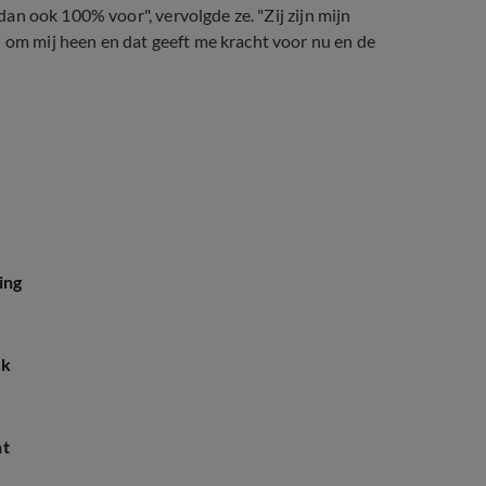
 dan ook 100% voor", vervolgde ze. "Zij zijn mijn
n om mij heen en dat geeft me kracht voor nu en de
e en Elianne'
ing
uk
ht