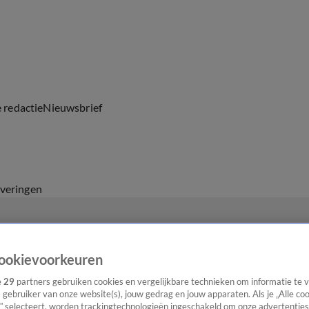
e redactie
Nieuwsbrief
everingen
ookievoorkeuren
e
29
partners gebruiken cookies en vergelijkbare technieken om informatie te
s gebruiker van onze website(s), jouw gedrag en jouw apparaten. Als je „Alle co
” selecteert, worden trackingtechnologieën ingeschakeld om onze advertenties