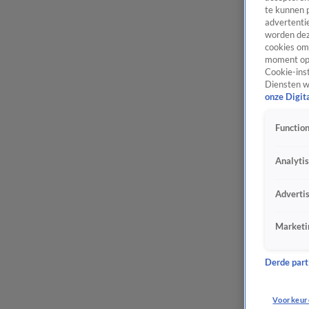
te kunnen 
advertentie
worden dez
cookies om 
moment opn
Cookie-inst
Diensten w
onze Digit
Function
Analyti
Adverti
Marketi
Derde parti
Voorkeur