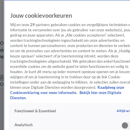
Jouw cookievoorkeuren
Wij en onze
29
partners gebruiken cookies en vergelijkbare technieken 
informatie te verzamelen over jou als gebruiker van onze website(s), jou
gedrag en jouw apparaten. Als je „Alle cookies accepteren” selecteert,
worden trackingtechnologieën ingeschakeld om onze advertenties en
Overzicht
Afleveringen
Tip
Entertainment
BN'ers
TV
Crime
Algemeen
content te kunnen personaliseren, onze producten en diensten te verbet
de redactie
Nieuwsbrief
en om de prestaties van advertenties en content te meten. Als je „Huidi
keuze opslaan” selecteert of je toestemming intrekt, worden deze
Volg Shownieuws
trackingtechnologieën uitgeschakeld. We gebruiken dan enkel functionel
essentiële cookies om de website goed te laten functioneren en veilig te
houden. Je kunt dit menu op ieder moment opnieuw openen om je keuzes
wijzigen of om je toestemming in te trekken door op de link Cookie-
Zoeken
instellingen onder aan de webpagina te klikken. Je selecties zullen overal
Overzicht
Entertainment
Spraakmakend
Reality
Crime
Video's
Afl
binnen onze Digitale Diensten worden doorgevoerd.
Raadpleeg onze
Cookieverklaring voor meer informatie.
Bekijk hier onze Digitale
Diensten.
Altijd ac
Functioneel & Essentieel
Analytisch