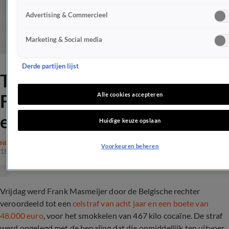
Advertising & Commercieel
Marketing & Social media
Derde partijen lijst
Tot 8 jaar cel veroordeelde
Frank Masmeijer prikt rustig
Alle cookies accepteren
een vorkje in Amsterdam
Huidige keuze opslaan
NIEUWS
Voorkeuren beheren
18 okt 2017, 23:19
Vrijdag werd Frank Masmeijer door de Belgische rechter
veroordeeld tot een
celstraf van acht jaar en een boete van
48.000 euro
, voor het smokkelen van 467 kilo cocaïne. De straf
werd opgelegd met de bepaling dat die onmiddellijk ten uitvoer