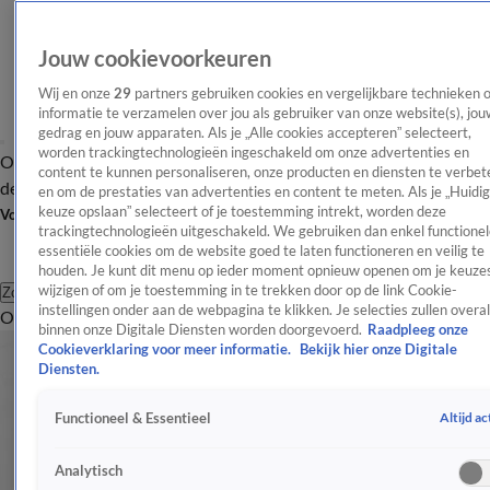
Jouw cookievoorkeuren
Wij en onze
29
partners gebruiken cookies en vergelijkbare technieken 
informatie te verzamelen over jou als gebruiker van onze website(s), jou
gedrag en jouw apparaten. Als je „Alle cookies accepteren” selecteert,
worden trackingtechnologieën ingeschakeld om onze advertenties en
Overzicht
Afleveringen
Tip
Entertainment
BN'ers
TV
Crime
Algemeen
content te kunnen personaliseren, onze producten en diensten te verbet
de redactie
Nieuwsbrief
en om de prestaties van advertenties en content te meten. Als je „Huidi
keuze opslaan” selecteert of je toestemming intrekt, worden deze
Volg Shownieuws
trackingtechnologieën uitgeschakeld. We gebruiken dan enkel functionel
essentiële cookies om de website goed te laten functioneren en veilig te
houden. Je kunt dit menu op ieder moment opnieuw openen om je keuzes
wijzigen of om je toestemming in te trekken door op de link Cookie-
Zoeken
instellingen onder aan de webpagina te klikken. Je selecties zullen overal
Overzicht
Entertainment
Spraakmakend
Reality
Crime
Video's
Afl
binnen onze Digitale Diensten worden doorgevoerd.
Raadpleeg onze
Cookieverklaring voor meer informatie.
Bekijk hier onze Digitale
Diensten.
Altijd ac
Functioneel & Essentieel
Analytisch