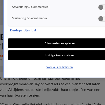
Advertising & Commercieel
Marketing & Social media
Derde partijen lijst
Excuses Charli XCX na
'boobflash'
Alle cookies accepteren
Huidige keuze opslaan
NIEUWS
9 mei 2018, 21:06
Voorkeuren beheren
Charli XCX heeft dinsdag bij haar optreden in het
voorprogramma van Taylor Swift iets te veel van zichzelf laten
zien. Al tijdens het eerste liedje zakte haar topje af en was een
van haar borsten te zien.
"O mijn God, mijn tiet viel eruit bij het eerste liedje", schrijft de