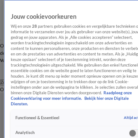
Jouw cookievoorkeuren
Wij en onze
28
partners gebruiken cookies en vergelijkbare technieken 
informatie te verzamelen over jou als gebruiker van onze website(s), jou
gedrag en jouw apparaten. Als je „Alle cookies accepteren” selecteert,
worden trackingtechnologieën ingeschakeld om onze advertenties en
Overzicht
Afleveringen
Tip
Entertainment
BN'ers
TV
Crime
Algemeen
content te kunnen personaliseren, onze producten en diensten te verbet
de redactie
Nieuwsbrief
en om de prestaties van advertenties en content te meten. Als je „Huidi
keuze opslaan” selecteert of je toestemming intrekt, worden deze
Volg Shownieuws
trackingtechnologieën uitgeschakeld. We gebruiken dan enkel functionel
essentiële cookies om de website goed te laten functioneren en veilig te
houden. Je kunt dit menu op ieder moment opnieuw openen om je keuzes
wijzigen of om je toestemming in te trekken door op de link Cookie-
Zoeken
instellingen onder aan de webpagina te klikken. Je selecties zullen overal
Overzicht
Entertainment
Spraakmakend
Reality
Crime
Video's
Afl
binnen onze Digitale Diensten worden doorgevoerd.
Raadpleeg onze
Cookieverklaring voor meer informatie.
Bekijk hier onze Digitale
Diensten.
Altijd ac
Functioneel & Essentieel
Analytisch