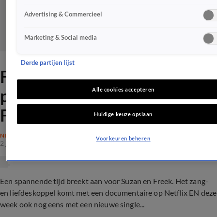
Advertising & Commercieel
Marketing & Social media
Derde partijen lijst
Fans door het dolle na
prachtig nieuws Suzan en
Alle cookies accepteren
Freek
Huidige keuze opslaan
NIEUWS
Voorkeuren beheren
2 jan 2023, 18:47
Een spannende tijd breekt aan voor Suzan en Freek. Het zang-
en liefdeskoppel komt met een documentaire op Netflix EN deze
week ook nog eens met een nieuwe single...