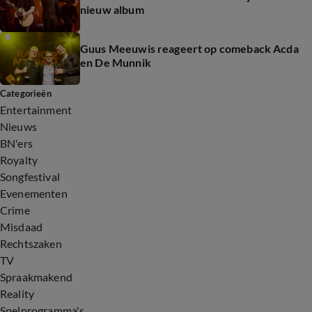
nieuw album
Guus Meeuwis reageert op comeback Acda
en De Munnik
Categorieën
Entertainment
Nieuws
BN'ers
Royalty
Songfestival
Evenementen
Crime
Misdaad
Rechtszaken
TV
Spraakmakend
Reality
Spelprogramma's