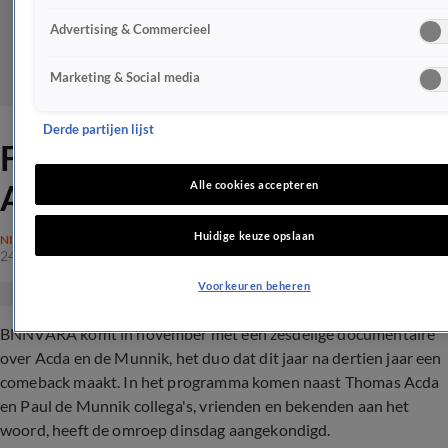
Advertising & Commercieel
Marketing & Social media
Derde partijen lijst
Fantastisch nieuws voor fans
Acda en de Munnik
Alle cookies accepteren
Huidige keuze opslaan
NIEUWS
24 okt 2023, 20:17
Voorkeuren beheren
BNNVARA komt in november met een zesdelige documentaire
over Acda en de Munnik, het duo dat dit jaar na dertien jaar een
comeback maakt. In het programma komen naast Thomas Acda
en Paul de Munnik collega's, vrienden en bekenden aan het
woord, heeft de omroep dinsdag aangekondigd.