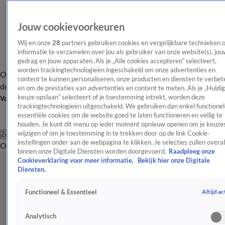
Jouw cookievoorkeuren
Wij en onze
28
partners gebruiken cookies en vergelijkbare technieken 
informatie te verzamelen over jou als gebruiker van onze website(s), jou
gedrag en jouw apparaten. Als je „Alle cookies accepteren” selecteert,
worden trackingtechnologieën ingeschakeld om onze advertenties en
Overzicht
Afleveringen
Tip
Entertainment
BN'ers
TV
Crime
Algemeen
content te kunnen personaliseren, onze producten en diensten te verbet
de redactie
Nieuwsbrief
en om de prestaties van advertenties en content te meten. Als je „Huidi
keuze opslaan” selecteert of je toestemming intrekt, worden deze
Volg Shownieuws
trackingtechnologieën uitgeschakeld. We gebruiken dan enkel functionel
essentiële cookies om de website goed te laten functioneren en veilig te
houden. Je kunt dit menu op ieder moment opnieuw openen om je keuzes
wijzigen of om je toestemming in te trekken door op de link Cookie-
Zoeken
instellingen onder aan de webpagina te klikken. Je selecties zullen overal
Overzicht
Entertainment
Spraakmakend
Reality
Crime
Video's
Afl
binnen onze Digitale Diensten worden doorgevoerd.
Raadpleeg onze
Cookieverklaring voor meer informatie.
Bekijk hier onze Digitale
Diensten.
Altijd ac
Functioneel & Essentieel
Analytisch