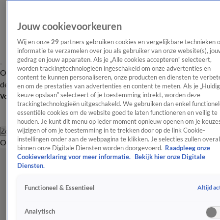
Jouw cookievoorkeuren
Wij en onze
29
partners gebruiken cookies en vergelijkbare technieken 
informatie te verzamelen over jou als gebruiker van onze website(s), jou
gedrag en jouw apparaten. Als je „Alle cookies accepteren” selecteert,
worden trackingtechnologieën ingeschakeld om onze advertenties en
Overzicht
Afleveringen
Tip
Entertainment
BN'ers
TV
Crime
Algemeen
content te kunnen personaliseren, onze producten en diensten te verbet
de redactie
Nieuwsbrief
en om de prestaties van advertenties en content te meten. Als je „Huidi
keuze opslaan” selecteert of je toestemming intrekt, worden deze
Volg Shownieuws
trackingtechnologieën uitgeschakeld. We gebruiken dan enkel functionel
essentiële cookies om de website goed te laten functioneren en veilig te
houden. Je kunt dit menu op ieder moment opnieuw openen om je keuzes
wijzigen of om je toestemming in te trekken door op de link Cookie-
Zoeken
instellingen onder aan de webpagina te klikken. Je selecties zullen overal
Overzicht
Entertainment
Spraakmakend
Reality
Crime
Video's
Afl
binnen onze Digitale Diensten worden doorgevoerd.
Raadpleeg onze
Cookieverklaring voor meer informatie.
Bekijk hier onze Digitale
Diensten.
Altijd ac
Functioneel & Essentieel
Analytisch