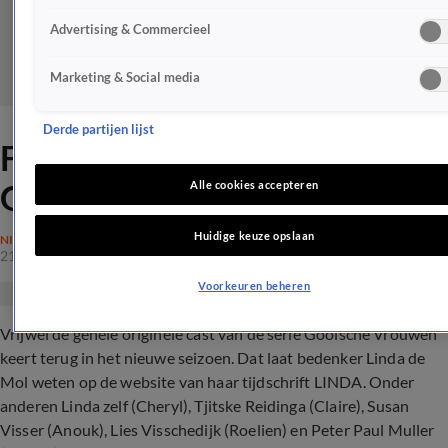
Advertising & Commercieel
Marketing & Social media
Derde partijen lijst
Fantastisch nieuws voor fans
Gooische Vrouwen
Alle cookies accepteren
Huidige keuze opslaan
NIEUWS
21 nov 2023, 07:44
Voorkeuren beheren
Vrijwel de gehele originele cast van de serie Gooische Vrouwen
keert terug in het nieuwe seizoen. Dat laat bedenker Linda de
Mol weten op de website van haar tijdschrift LINDA. Onder
anderen Linda zelf (Cheryl), Tjitske Reidinga (Claire), Susan
Visser (Anouk), Lies Visschedijk (Roelien) en Peter Paul Muller