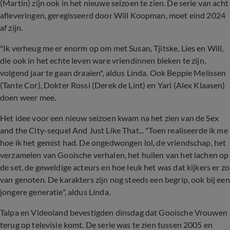
(Martin) zijn ook in het nieuwe seizoen te zien. De serie van acht
afleveringen, geregisseerd door Will Koopman, moet eind 2024
af zijn.
"Ik verheug me er enorm op om met Susan, Tjitske, Lies en Will,
die ook in het echte leven ware vriendinnen bleken te zijn,
volgend jaar te gaan draaien", aldus Linda. Ook Beppie Melissen
(Tante Cor), Dokter Rossi (Derek de Lint) en Yari (Alex Klaasen)
doen weer mee.
Het idee voor een nieuw seizoen kwam na het zien van de Sex
and the City-sequel And Just Like That... "Toen realiseerde ik me
hoe ik het gemist had. De ongedwongen lol, de vriendschap, het
verzamelen van Gooische verhalen, het huilen van het lachen op
de set, de geweldige acteurs en hoe leuk het was dat kijkers er zo
van genoten. De karakters zijn nog steeds een begrip, ook bij een
jongere generatie", aldus Linda.
Talpa en Videoland bevestigden dinsdag dat Gooische Vrouwen
terug op televisie komt. De serie was te zien tussen 2005 en