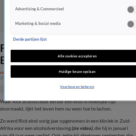
Advertising & Commercieel
Marketing & Social media
Derde partijen lijst
Fantastisch nieuws voor Rick
Brandsteder na moeilijk jaar
Alle cookies accepteren
Huidige keuze opslaan
NIEUWS
20 dec 2023, 13:44
Voorkeuren beheren
Waar Rick Brandsteder eerder een enorm moeilijke tijd
doormaakt, lijkt het leven hem nu weer toe te lachen.
Zo werd Rick eind vorig jaar opgenomen in een kliniek in Zuid-
Afrika voor een alcoholverslaving
(zie video)
, die hij in januari
van dit jaar weer verliet. Ook zette hij afgelopen september zijn