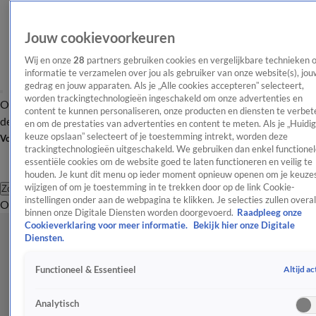
Jouw cookievoorkeuren
Wij en onze
28
partners gebruiken cookies en vergelijkbare technieken 
informatie te verzamelen over jou als gebruiker van onze website(s), jou
gedrag en jouw apparaten. Als je „Alle cookies accepteren” selecteert,
worden trackingtechnologieën ingeschakeld om onze advertenties en
Overzicht
Afleveringen
Tip
Entertainment
BN'ers
TV
Crime
Algemeen
content te kunnen personaliseren, onze producten en diensten te verbet
de redactie
Nieuwsbrief
en om de prestaties van advertenties en content te meten. Als je „Huidi
keuze opslaan” selecteert of je toestemming intrekt, worden deze
Volg Shownieuws
trackingtechnologieën uitgeschakeld. We gebruiken dan enkel functionel
essentiële cookies om de website goed te laten functioneren en veilig te
houden. Je kunt dit menu op ieder moment opnieuw openen om je keuzes
wijzigen of om je toestemming in te trekken door op de link Cookie-
Zoeken
instellingen onder aan de webpagina te klikken. Je selecties zullen overal
Overzicht
Entertainment
Spraakmakend
Reality
Crime
Video's
Afl
binnen onze Digitale Diensten worden doorgevoerd.
Raadpleeg onze
Cookieverklaring voor meer informatie.
Bekijk hier onze Digitale
Diensten.
Altijd ac
Functioneel & Essentieel
Analytisch