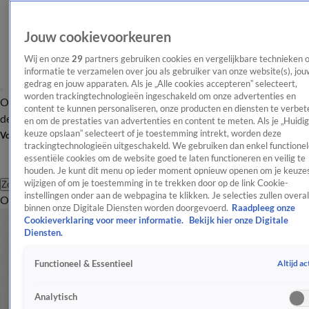
Jouw cookievoorkeuren
Wij en onze
29
partners gebruiken cookies en vergelijkbare technieken 
informatie te verzamelen over jou als gebruiker van onze website(s), jou
gedrag en jouw apparaten. Als je „Alle cookies accepteren” selecteert,
worden trackingtechnologieën ingeschakeld om onze advertenties en
Overzicht
Afleveringen
Tip
Entertainment
BN'ers
TV
Crime
Algemeen
content te kunnen personaliseren, onze producten en diensten te verbet
de redactie
Nieuwsbrief
en om de prestaties van advertenties en content te meten. Als je „Huidi
keuze opslaan” selecteert of je toestemming intrekt, worden deze
Volg Shownieuws
trackingtechnologieën uitgeschakeld. We gebruiken dan enkel functionel
essentiële cookies om de website goed te laten functioneren en veilig te
houden. Je kunt dit menu op ieder moment opnieuw openen om je keuzes
wijzigen of om je toestemming in te trekken door op de link Cookie-
Zoeken
instellingen onder aan de webpagina te klikken. Je selecties zullen overal
Overzicht
Entertainment
Spraakmakend
Reality
Crime
Video's
Afl
binnen onze Digitale Diensten worden doorgevoerd.
Raadpleeg onze
Cookieverklaring voor meer informatie.
Bekijk hier onze Digitale
Diensten.
Altijd ac
Functioneel & Essentieel
Analytisch