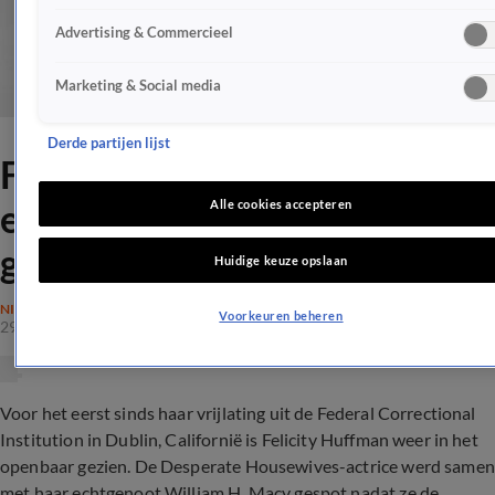
Advertising & Commercieel
Marketing & Social media
Derde partijen lijst
Felicity Huffman voor het
eerst gespot na
Alle cookies accepteren
gevangenisstraf
Huidige keuze opslaan
NIEUWS
Voorkeuren beheren
29 okt 2019, 02:12
Voor het eerst sinds haar vrijlating uit de Federal Correctional
Institution in Dublin, Californië is Felicity Huffman weer in het
openbaar gezien. De Desperate Housewives-actrice werd samen
met haar echtgenoot William H. Macy gespot nadat ze de