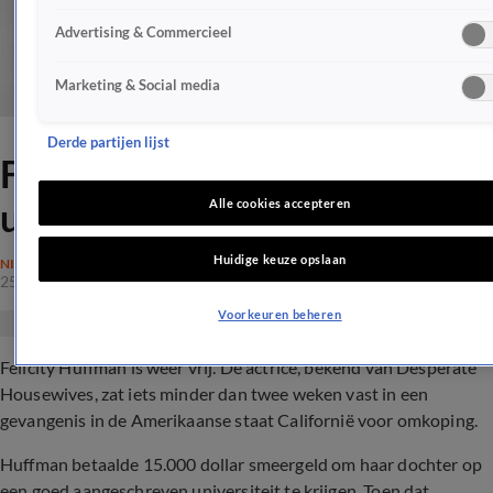
Advertising & Commercieel
Marketing & Social media
Derde partijen lijst
Felicity Huffman zit celstraf
uit en is weer vrij
Alle cookies accepteren
Huidige keuze opslaan
NIEUWS
25 okt 2019, 17:20
Voorkeuren beheren
Felicity Huffman is weer vrij. De actrice, bekend van Desperate
Housewives, zat iets minder dan twee weken vast in een
gevangenis in de Amerikaanse staat Californië voor omkoping.
Huffman betaalde 15.000 dollar smeergeld om haar dochter op
een goed aangeschreven universiteit te krijgen. Toen dat