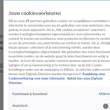
Jouw cookievoorkeuren
Wij en onze
29
partners gebruiken cookies en vergelijkbare technieken 
informatie te verzamelen over jou als gebruiker van onze website(s), jou
gedrag en jouw apparaten. Als je „Alle cookies accepteren” selecteert,
worden trackingtechnologieën ingeschakeld om onze advertenties en
Overzicht
Afleveringen
Tip
Entertainment
BN'ers
TV
Crime
Algemeen
content te kunnen personaliseren, onze producten en diensten te verbet
de redactie
Nieuwsbrief
en om de prestaties van advertenties en content te meten. Als je „Huidi
keuze opslaan” selecteert of je toestemming intrekt, worden deze
Volg Shownieuws
trackingtechnologieën uitgeschakeld. We gebruiken dan enkel functionel
essentiële cookies om de website goed te laten functioneren en veilig te
houden. Je kunt dit menu op ieder moment opnieuw openen om je keuzes
wijzigen of om je toestemming in te trekken door op de link Cookie-
Zoeken
instellingen onder aan de webpagina te klikken. Je selecties zullen overal
Overzicht
Entertainment
Spraakmakend
Reality
Crime
Video's
Afl
binnen onze Digitale Diensten worden doorgevoerd.
Raadpleeg onze
Cookieverklaring voor meer informatie.
Bekijk hier onze Digitale
Diensten.
Altijd ac
Functioneel & Essentieel
Analytisch