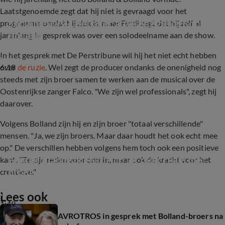
Laatstgenoemde zegt dat hij niet is gevraagd voor het
Shownieuws-tafel over afwijzing zieke Rob 
programma omdat hij ziek is, maar Ferdi zegt dat hij zelf al
Bolland
jarenlang in gesprek was over een solodeelname aan de show.
In het gesprek met De Perstribune wil hij het niet echt hebben
6:18
over
de ruzie
. Wel zegt de producer ondanks de onenigheid nog
steeds met zijn broer samen te werken aan de musical over de
Oostenrijkse zanger Falco. "We zijn wel professionals", zegt hij
daarover.
Volgens Bolland zijn hij en zijn broer "totaal verschillende"
mensen. "Ja, we zijn broers. Maar daar houdt het ook echt mee
op." De verschillen hebben volgens hem toch ook een positieve
Ferdi Bolland spreekt zich uit over ruzie met 
kant. "Ze zijn reden voor onmin, maar ook de kracht voor het
broer
creatieve."
Lees ook
1:49
AVROTROS in gesprek met Bolland-broers na