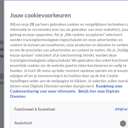
Jouw cookievoorkeuren
Wij en onze
28
partners gebruiken cookies en vergelijkbare technieken 
informatie te verzamelen over jou als gebruiker van onze website(s), jou
gedrag en jouw apparaten. Als je „Alle cookies accepteren” selecteert,
worden trackingtechnologieën ingeschakeld om onze advertenties en
Overzicht
Afleveringen
Tip
Entertainment
BN'ers
TV
Crime
Algemeen
content te kunnen personaliseren, onze producten en diensten te verbet
de redactie
Nieuwsbrief
en om de prestaties van advertenties en content te meten. Als je „Huidi
keuze opslaan” selecteert of je toestemming intrekt, worden deze
Volg Shownieuws
trackingtechnologieën uitgeschakeld. We gebruiken dan enkel functionel
essentiële cookies om de website goed te laten functioneren en veilig te
houden. Je kunt dit menu op ieder moment opnieuw openen om je keuzes
wijzigen of om je toestemming in te trekken door op de link Cookie-
Zoeken
instellingen onder aan de webpagina te klikken. Je selecties zullen overal
Overzicht
Entertainment
Spraakmakend
Reality
Crime
Video's
Afl
binnen onze Digitale Diensten worden doorgevoerd.
Raadpleeg onze
Cookieverklaring voor meer informatie.
Bekijk hier onze Digitale
Diensten.
Altijd ac
Functioneel & Essentieel
Analytisch