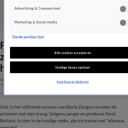
Advertising & Commercieel
Marketing & Social media
Derde partijen lijst
Ferdi Bolland over Rob: 'We
zijn broers, maar daar houdt
Alle cookies accepteren
het ook echt mee op'
Huidige keuze opslaan
NIEUWS
Voorkeuren beheren
14 aug 2022, 23:15
Ook in het vijftiende seizoen van Beste Zangers houden de
artiesten het niet droog. Volgens zanger en producer Ferdi
Bolland, te zien in de huidige reeks, zijn de tranen wel "allemaal
oprecht".