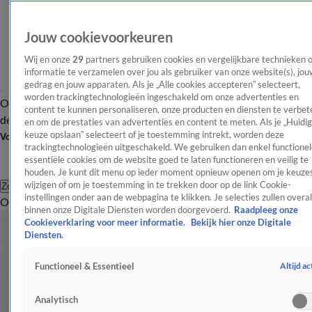
Jouw cookievoorkeuren
Wij en onze
29
partners gebruiken cookies en vergelijkbare technieken 
informatie te verzamelen over jou als gebruiker van onze website(s), jou
gedrag en jouw apparaten. Als je „Alle cookies accepteren” selecteert,
worden trackingtechnologieën ingeschakeld om onze advertenties en
Overzicht
Afleveringen
Tip
Entertainment
BN'ers
TV
Crime
Algemeen
content te kunnen personaliseren, onze producten en diensten te verbet
de redactie
Nieuwsbrief
en om de prestaties van advertenties en content te meten. Als je „Huidi
keuze opslaan” selecteert of je toestemming intrekt, worden deze
Volg Shownieuws
trackingtechnologieën uitgeschakeld. We gebruiken dan enkel functionel
essentiële cookies om de website goed te laten functioneren en veilig te
houden. Je kunt dit menu op ieder moment opnieuw openen om je keuzes
wijzigen of om je toestemming in te trekken door op de link Cookie-
Zoeken
instellingen onder aan de webpagina te klikken. Je selecties zullen overal
Overzicht
Entertainment
Spraakmakend
Reality
Crime
Video's
Afl
binnen onze Digitale Diensten worden doorgevoerd.
Raadpleeg onze
Cookieverklaring voor meer informatie.
Bekijk hier onze Digitale
Diensten.
Altijd ac
Functioneel & Essentieel
Analytisch