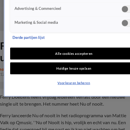
Advertising & Commercieel
Marketing & Social media
Derde partijen lijst
Ferry brengt nieuwe single
uit
Alle cookies accepteren
Huidige keuze opslaan
NIEUWS
12 mei 2017, 15:20
Voorkeuren beheren
Ferry Doedens heeft vrijdag iedereen verrast door een nieuwe
single uit te brengen. Het nummer heet Nu of nooit.
Ferry lanceerde Nu of nooit in het radioprogramma van Mattie
Valk op Qmusic. ''Nu of Nooit is hip, vrolijk en echt van nu. Een
liedje dat supergoed bij me past en ik kan niet wachten om het