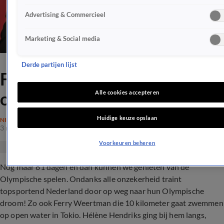
Advertising & Commercieel
Marketing & Social media
Derde partijen lijst
Ferry Weertman gaat
opnieuw voor goud in Tokio
Alle cookies accepteren
Huidige keuze opslaan
NIEUWS
3 mei 2021, 20:43
Voorkeuren beheren
Nog maar 81 dagen en dan kunnen we genieten van de
Olympische spelen. Ondanks alle onzekerheid traint
topsportend Nederland door op weg naar hun Olympische
droom! Zo ook Ferry Weertman die 10 kilometer gaat zwemmen
op open water in Tokio. Hélène
Hendriks ging bij hem langs,