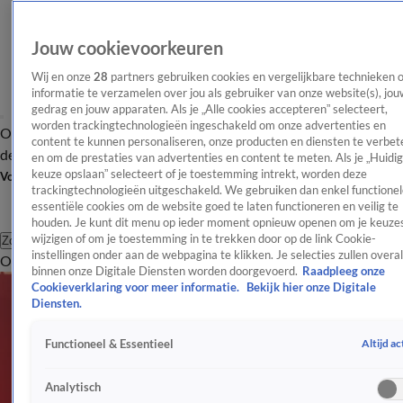
Jouw cookievoorkeuren
Wij en onze
28
partners gebruiken cookies en vergelijkbare technieken 
informatie te verzamelen over jou als gebruiker van onze website(s), jou
gedrag en jouw apparaten. Als je „Alle cookies accepteren” selecteert,
worden trackingtechnologieën ingeschakeld om onze advertenties en
Overzicht
Afleveringen
Tip
Entertainment
BN'ers
TV
Crime
Algemeen
content te kunnen personaliseren, onze producten en diensten te verbet
de redactie
Nieuwsbrief
en om de prestaties van advertenties en content te meten. Als je „Huidi
keuze opslaan” selecteert of je toestemming intrekt, worden deze
Volg Shownieuws
trackingtechnologieën uitgeschakeld. We gebruiken dan enkel functionel
essentiële cookies om de website goed te laten functioneren en veilig te
houden. Je kunt dit menu op ieder moment opnieuw openen om je keuzes
wijzigen of om je toestemming in te trekken door op de link Cookie-
Zoeken
instellingen onder aan de webpagina te klikken. Je selecties zullen overal
Overzicht
Entertainment
Spraakmakend
Reality
Crime
Video's
Afl
binnen onze Digitale Diensten worden doorgevoerd.
Raadpleeg onze
Cookieverklaring voor meer informatie.
Bekijk hier onze Digitale
Diensten.
Altijd ac
Functioneel & Essentieel
Analytisch