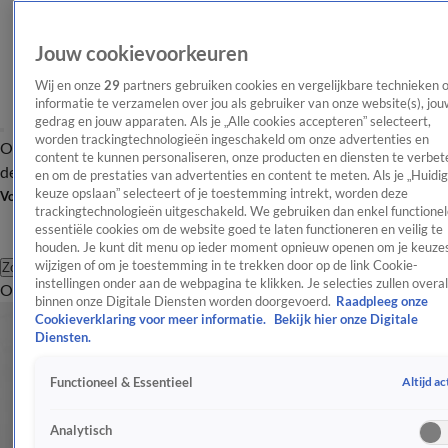
Jouw cookievoorkeuren
Wij en onze
29
partners gebruiken cookies en vergelijkbare technieken 
informatie te verzamelen over jou als gebruiker van onze website(s), jou
gedrag en jouw apparaten. Als je „Alle cookies accepteren” selecteert,
worden trackingtechnologieën ingeschakeld om onze advertenties en
Overzicht
Afleveringen
Tip
Entertainment
BN'ers
TV
Crime
Algemeen
content te kunnen personaliseren, onze producten en diensten te verbet
de redactie
Nieuwsbrief
en om de prestaties van advertenties en content te meten. Als je „Huidi
keuze opslaan” selecteert of je toestemming intrekt, worden deze
Volg Shownieuws
trackingtechnologieën uitgeschakeld. We gebruiken dan enkel functionel
essentiële cookies om de website goed te laten functioneren en veilig te
houden. Je kunt dit menu op ieder moment opnieuw openen om je keuzes
wijzigen of om je toestemming in te trekken door op de link Cookie-
Zoeken
instellingen onder aan de webpagina te klikken. Je selecties zullen overal
Overzicht
Entertainment
Spraakmakend
Reality
Crime
Video's
Afl
binnen onze Digitale Diensten worden doorgevoerd.
Raadpleeg onze
Cookieverklaring voor meer informatie.
Bekijk hier onze Digitale
Diensten.
Altijd ac
Functioneel & Essentieel
Analytisch