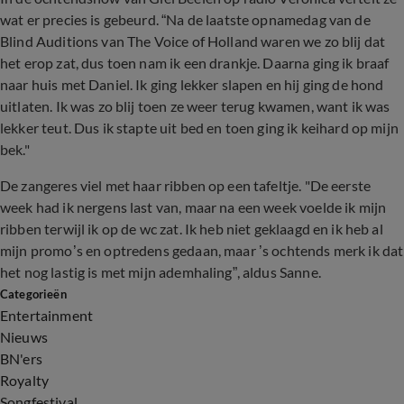
wat er precies is gebeurd. “Na de laatste opnamedag van de
Blind Auditions van The Voice of Holland waren we zo blij dat
het erop zat, dus toen nam ik een drankje. Daarna ging ik braaf
naar huis met Daniel. Ik ging lekker slapen en hij ging de hond
uitlaten. Ik was zo blij toen ze weer terug kwamen, want ik was
lekker teut. Dus ik stapte uit bed en toen ging ik keihard op mijn
bek."
De zangeres viel met haar ribben op een tafeltje. "De eerste
week had ik nergens last van, maar na een week voelde ik mijn
ribben terwijl ik op de wc zat. Ik heb niet geklaagd en ik heb al
mijn promo’s en optredens gedaan, maar ’s ochtends merk ik dat
het nog lastig is met mijn ademhaling”, aldus Sanne.
Categorieën
Entertainment
Nieuws
BN'ers
Royalty
Songfestival