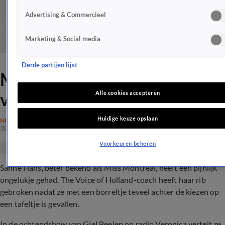
Advertising & Commercieel
Marketing & Social media
Derde partijen lijst
Miss Montreal breekt rib na
val
Alle cookies accepteren
Huidige keuze opslaan
NIEUWS
20 okt 2017, 12:04
Voorkeuren beheren
Sanne Hans, beter bekend als Miss Montreal, heeft een pijnlijk
ongelukje gehad. The Voice of Holland-coach heeft haar rib
gebroken nadat ze met een borreltje teveel achter de kiezen op
een tafeltje is gevallen.
In de ochtendshow van Giel Beelen op radio Veronica vertelt ze