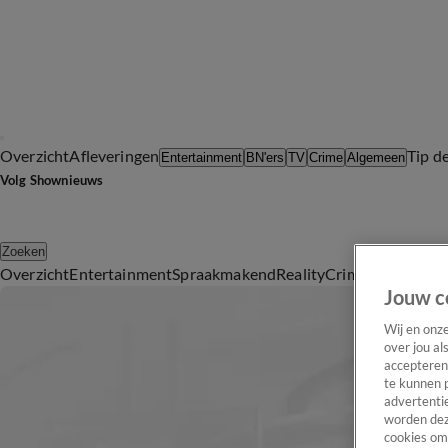
Overzicht
Afleveringen
Tip d
Entertainment
BN'ers
TV
Crime
Algemeen
Volg Shownieuws
Zoeken
Overzicht
Entertainment
Spraakmakend
Reality
Crime
Video's
Afl
Jouw c
Wij en onz
over jou al
accepteren
te kunnen 
advertentie
worden dez
cookies om 