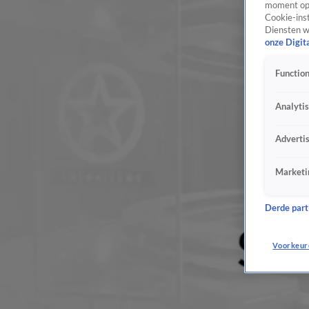
moment opn
Cookie-inst
Diensten w
onze Digit
Function
Analyti
Adverti
Marketi
Derde parti
Voorkeur