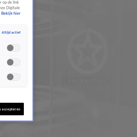
 op de link
nze Digitale
Bekijk hier
Altijd actief
s accepteren