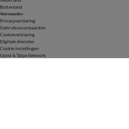
Buitenland
Voorwaarden
Privacyverklaring
Gebruiksvoorwaarden
Cookieverklaring
Digitale diensten
Cookie instellingen
Upod & Talpa Network
Adverteren
Vacatures
Publieksservice
Toegankelijkheid
Over ons
Neem contact op
+31 (0)6 - 549 628 21
show@talpanetwork.com
Tip de redactie
Volg Shownieuws