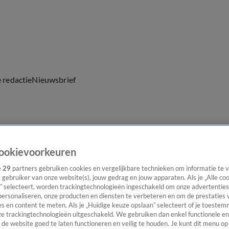
e redactie
Nieuwsbrief
everingen
ookievoorkeuren
e
29
partners gebruiken cookies en vergelijkbare technieken om informatie te
s gebruiker van onze website(s), jouw gedrag en jouw apparaten. Als je „Alle co
” selecteert, worden trackingtechnologieën ingeschakeld om onze advertenties
personaliseren, onze producten en diensten te verbeteren en om de prestaties 
s en content te meten. Als je „Huidige keuze opslaan” selecteert of je toestemm
e trackingtechnologieën uitgeschakeld. We gebruiken dan enkel functionele en
de website goed te laten functioneren en veilig te houden. Je kunt dit menu op