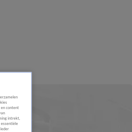
 verzamelen
okies
 en content
van
ing intrekt,
 essentiële
 ieder