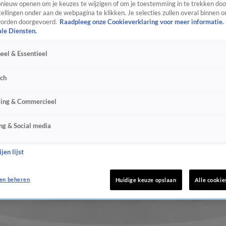
ieuw openen om je keuzes te wijzigen of om je toestemming in te trekken door
ellingen onder aan de webpagina te klikken. Je selecties zullen overal binnen o
orden doorgevoerd.
Raadpleeg onze Cookieverklaring voor meer informatie.
ale Diensten.
eel & Essentieel
sch
sing & Commercieel
ng & Social media
jen lijst
en beheren
Huidige keuze opslaan
Alle cookie