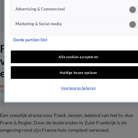
Advertising & Commercieel
Marketing & Social media
Derde partijen lijst
Frank Jansen over
verwoestende brand: 'Heel
Alle cookies accepteren
emotioneel'
Huidige keuze opslaan
NIEUWS
Voorkeuren beheren
18 aug 2021, 19:41
Een vreselijk drama voor Frank Jansen, bekend van het tv-duo
Frank & Rogier. Door de bosbranden in Zuid-Frankrijk is de
omgeving rond zijn Franse huis compleet verwoest.