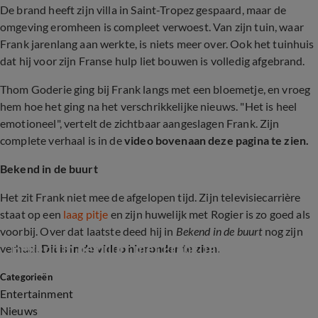
De brand heeft zijn villa in Saint-Tropez gespaard, maar de
omgeving eromheen is compleet verwoest. Van zijn tuin, waar
Frank jarenlang aan werkte, is niets meer over. Ook het tuinhuis
dat hij voor zijn Franse hulp liet bouwen is volledig afgebrand.
Thom Goderie ging bij Frank langs met een bloemetje, en vroeg
hem hoe het ging na het verschrikkelijke nieuws. "Het is heel
emotioneel", vertelt de zichtbaar aangeslagen Frank. Zijn
complete verhaal is in de
video bovenaan deze pagina te zien.
Bekend in de buurt
Het zit Frank niet mee de afgelopen tijd. Zijn televisiecarrière
staat op een
laag pitje
en zijn huwelijk met Rogier is zo goed als
voorbij. Over dat laatste deed hij in
Bekend in de buurt
nog zijn
Bekend in de buurt met Frank Jansen
verhaal.
Dit is in de video hieronder te zien.
Categorieën
11:03
Entertainment
Nieuws