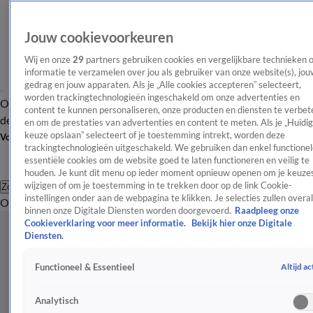
Jouw cookievoorkeuren
Wij en onze
29
partners gebruiken cookies en vergelijkbare technieken 
informatie te verzamelen over jou als gebruiker van onze website(s), jou
gedrag en jouw apparaten. Als je „Alle cookies accepteren” selecteert,
worden trackingtechnologieën ingeschakeld om onze advertenties en
Overzicht
Afleveringen
Tip
Entertainment
BN'ers
TV
Crime
Algemeen
content te kunnen personaliseren, onze producten en diensten te verbet
de redactie
Nieuwsbrief
en om de prestaties van advertenties en content te meten. Als je „Huidi
keuze opslaan” selecteert of je toestemming intrekt, worden deze
Volg Shownieuws
trackingtechnologieën uitgeschakeld. We gebruiken dan enkel functionel
essentiële cookies om de website goed te laten functioneren en veilig te
houden. Je kunt dit menu op ieder moment opnieuw openen om je keuzes
wijzigen of om je toestemming in te trekken door op de link Cookie-
Zoeken
instellingen onder aan de webpagina te klikken. Je selecties zullen overal
Overzicht
Entertainment
Spraakmakend
Reality
Crime
Video's
Afl
binnen onze Digitale Diensten worden doorgevoerd.
Raadpleeg onze
Cookieverklaring voor meer informatie.
Bekijk hier onze Digitale
Diensten.
Altijd ac
Functioneel & Essentieel
Analytisch