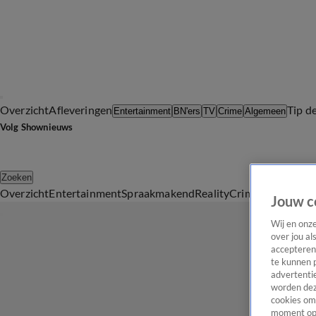
Overzicht
Afleveringen
Tip d
Entertainment
BN'ers
TV
Crime
Algemeen
Volg Shownieuws
Zoeken
Overzicht
Entertainment
Spraakmakend
Reality
Crime
Video's
Afl
Jouw c
Wij en onz
over jou al
accepteren
te kunnen 
advertentie
worden dez
cookies om 
moment opn