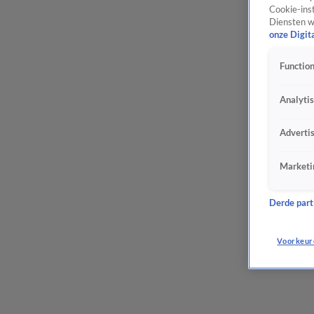
Cookie-inst
Diensten w
onze Digit
Function
Analyti
Adverti
Marketi
Derde parti
Voorkeur