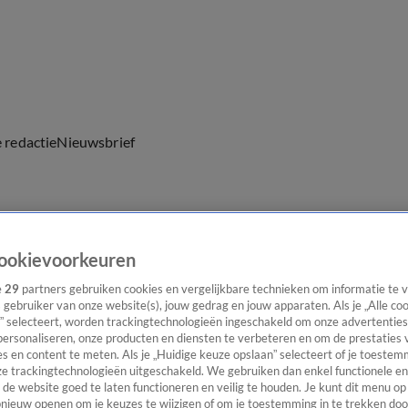
e redactie
Nieuwsbrief
everingen
ookievoorkeuren
e
29
partners gebruiken cookies en vergelijkbare technieken om informatie te
s gebruiker van onze website(s), jouw gedrag en jouw apparaten. Als je „Alle co
” selecteert, worden trackingtechnologieën ingeschakeld om onze advertenties
personaliseren, onze producten en diensten te verbeteren en om de prestaties 
s en content te meten. Als je „Huidige keuze opslaan” selecteert of je toestemm
e trackingtechnologieën uitgeschakeld. We gebruiken dan enkel functionele en
de website goed te laten functioneren en veilig te houden. Je kunt dit menu op
ieuw openen om je keuzes te wijzigen of om je toestemming in te trekken door