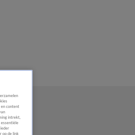
 verzamelen
okies
 en content
van
ing intrekt,
 essentiële
 ieder
 op de link