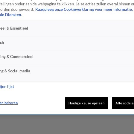
ellingen onder aan de webpagina te klikken. Je selecties zullen overal binnen o
orden doorgevoerd.
Raadpleeg onze Cookieverklaring voor meer informatie.
ale Diensten.
eel & Essentieel
sch
sing & Commercieel
ng & Social media
jen lijst
en beheren
Huidige keuze opslaan
Alle cookie