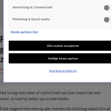
Advertising & Commercieel
Marketing & Social media
Derde partijen lijst
Fred van Leer geeft
gezondheidsupdate vanuit
Alle cookies accepteren
ziekenhuis
Huidige keuze opslaan
NIEUWS
Voorkeuren beheren
16 juni 2024, 15:39
Het is nog niet zeker of stylist Fred van Leer onder het mes
moet, zo laat hij weten op sociale media.
Fred reageert hiermee op alle reacties die hij kreeg nadat hij had