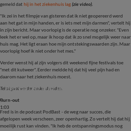
gemeld dat
hij in het ziekenhuis lag
(zie video)
.
"Ik zei in het filmpje van gisteren dat ik niet geopereerd werd
aan het gat in mijn handen, er is iets met mijn darmen", vertelt hij
in zijn bericht. Maar voorlopig is de operatie nog onzeker. "Even
leek het er wel op, maar ik hoop dat ik zo snel mogelijk weer naar
huis mag. Het ligt eraan hoe mijn ontstekingswaarden zijn. Maar
voorlopig hoef ik niet onder het mes."
Verder wenst hij al zijn volgers dit weekend fijne festivals toe
"met dit kutweer". Eerder meldde hij dat hij veel pijn had en
daarom naar het ziekenhuis moest.
Fred van Leer geeft update vanuit ziekenhuis
Tekst gaat verder onder de video.
Burn-out
1:03
Fred is in de podcast PodBast - de weg naar succes, die
afgelopen week verscheen, zeer openhartig. Zo vertelt hij dat hij
moeilijk rust kan vinden. "Ik heb de ontspanningsmodus nog