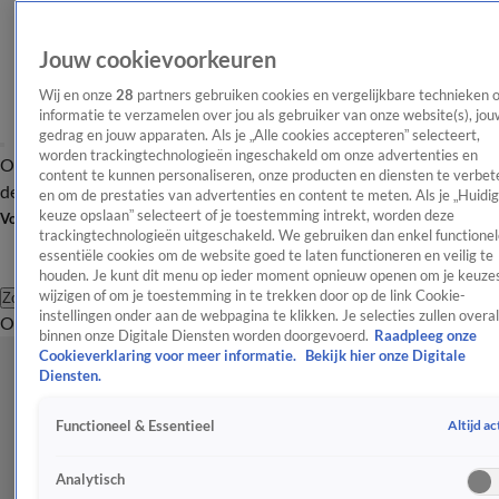
Jouw cookievoorkeuren
Wij en onze
28
partners gebruiken cookies en vergelijkbare technieken 
informatie te verzamelen over jou als gebruiker van onze website(s), jou
gedrag en jouw apparaten. Als je „Alle cookies accepteren” selecteert,
worden trackingtechnologieën ingeschakeld om onze advertenties en
Overzicht
Afleveringen
Tip
Entertainment
BN'ers
TV
Crime
Algemeen
content te kunnen personaliseren, onze producten en diensten te verbet
de redactie
Nieuwsbrief
en om de prestaties van advertenties en content te meten. Als je „Huidi
keuze opslaan” selecteert of je toestemming intrekt, worden deze
Volg Shownieuws
trackingtechnologieën uitgeschakeld. We gebruiken dan enkel functionel
essentiële cookies om de website goed te laten functioneren en veilig te
houden. Je kunt dit menu op ieder moment opnieuw openen om je keuzes
wijzigen of om je toestemming in te trekken door op de link Cookie-
Zoeken
instellingen onder aan de webpagina te klikken. Je selecties zullen overal
Overzicht
Entertainment
Spraakmakend
Reality
Crime
Video's
Afl
binnen onze Digitale Diensten worden doorgevoerd.
Raadpleeg onze
Cookieverklaring voor meer informatie.
Bekijk hier onze Digitale
Diensten.
Altijd ac
Functioneel & Essentieel
Analytisch