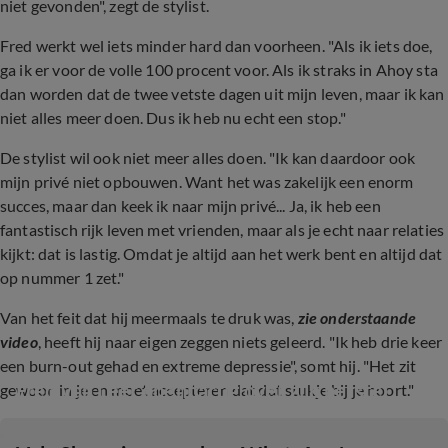
niet gevonden", zegt de stylist.
Fred werkt wel iets minder hard dan voorheen. "Als ik iets doe,
ga ik er voor de volle 100 procent voor. Als ik straks in Ahoy sta
dan worden dat de twee vetste dagen uit mijn leven, maar ik kan
niet alles meer doen. Dus ik heb nu echt een stop."
De stylist wil ook niet meer alles doen. "Ik kan daardoor ook
mijn privé niet opbouwen. Want het was zakelijk een enorm
succes, maar dan keek ik naar mijn privé... Ja, ik heb een
fantastisch rijk leven met vrienden, maar als je echt naar relaties
kijkt: dat is lastig. Omdat je altijd aan het werk bent en altijd dat
op nummer 1 zet."
Van het feit dat hij meermaals te druk was,
zie onderstaande
video
, heeft hij naar eigen zeggen niets geleerd. "Ik heb drie keer
een burn-out gehad en extreme depressie", somt hij. "Het zit
Fred van Leer openhartig over zijn herstel
gewoon in je en moet accepteren dat dat stukje bij je hoort."