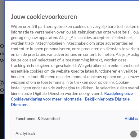
Jouw cookievoorkeuren
Wij en onze
28
partners gebruiken cookies en vergelijkbare technieken 
informatie te verzamelen over jou als gebruiker van onze website(s), jou
gedrag en jouw apparaten. Als je „Alle cookies accepteren” selecteert,
worden trackingtechnologieën ingeschakeld om onze advertenties en
Overzicht
Afleveringen
Tip
Entertainment
BN'ers
TV
Crime
Algemeen
content te kunnen personaliseren, onze producten en diensten te verbet
de redactie
Nieuwsbrief
en om de prestaties van advertenties en content te meten. Als je „Huidi
keuze opslaan” selecteert of je toestemming intrekt, worden deze
Volg Shownieuws
trackingtechnologieën uitgeschakeld. We gebruiken dan enkel functionel
essentiële cookies om de website goed te laten functioneren en veilig te
houden. Je kunt dit menu op ieder moment opnieuw openen om je keuzes
wijzigen of om je toestemming in te trekken door op de link Cookie-
Zoeken
instellingen onder aan de webpagina te klikken. Je selecties zullen overal
Overzicht
Entertainment
Spraakmakend
Reality
Crime
Video's
Afl
binnen onze Digitale Diensten worden doorgevoerd.
Raadpleeg onze
Cookieverklaring voor meer informatie.
Bekijk hier onze Digitale
Diensten.
Altijd ac
Functioneel & Essentieel
Analytisch