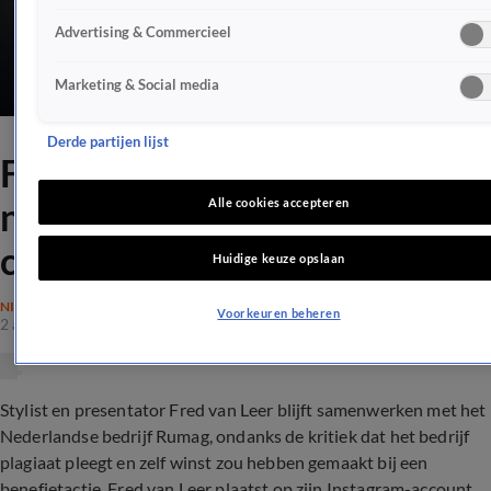
Advertising & Commercieel
Marketing & Social media
Derde partijen lijst
Fred van Leer laat Rumag
niet vallen ondanks ZML-
Alle cookies accepteren
commotie
Huidige keuze opslaan
NIEUWS
Voorkeuren beheren
2 apr 2020, 11:03
Stylist en presentator Fred van Leer blijft samenwerken met het
Nederlandse bedrijf Rumag, ondanks de kritiek dat het bedrijf
plagiaat pleegt en zelf winst zou hebben gemaakt bij een
benefietactie. Fred van Leer plaatst op zijn Instagram-account