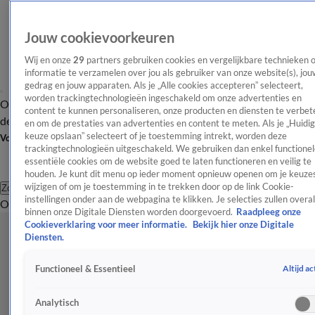
Jouw cookievoorkeuren
Wij en onze
29
partners gebruiken cookies en vergelijkbare technieken 
informatie te verzamelen over jou als gebruiker van onze website(s), jou
gedrag en jouw apparaten. Als je „Alle cookies accepteren” selecteert,
worden trackingtechnologieën ingeschakeld om onze advertenties en
Overzicht
Afleveringen
Tip
Entertainment
BN'ers
TV
Crime
Algemeen
content te kunnen personaliseren, onze producten en diensten te verbet
de redactie
Nieuwsbrief
en om de prestaties van advertenties en content te meten. Als je „Huidi
keuze opslaan” selecteert of je toestemming intrekt, worden deze
Volg Shownieuws
trackingtechnologieën uitgeschakeld. We gebruiken dan enkel functionel
essentiële cookies om de website goed te laten functioneren en veilig te
houden. Je kunt dit menu op ieder moment opnieuw openen om je keuzes
wijzigen of om je toestemming in te trekken door op de link Cookie-
Zoeken
instellingen onder aan de webpagina te klikken. Je selecties zullen overal
Overzicht
Entertainment
Spraakmakend
Reality
Crime
Video's
Afl
binnen onze Digitale Diensten worden doorgevoerd.
Raadpleeg onze
Cookieverklaring voor meer informatie.
Bekijk hier onze Digitale
Diensten.
Altijd ac
Functioneel & Essentieel
Analytisch