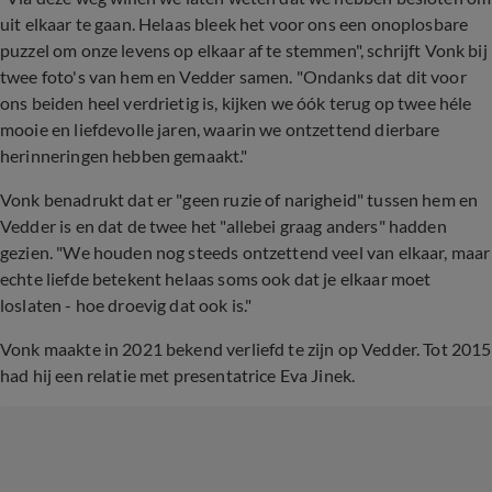
uit elkaar te gaan. Helaas bleek het voor ons een onoplosbare
puzzel om onze levens op elkaar af te stemmen", schrijft Vonk bij
twee foto's van hem en Vedder samen. "Ondanks dat dit voor
ons beiden heel verdrietig is, kijken we óók terug op twee héle
mooie en liefdevolle jaren, waarin we ontzettend dierbare
herinneringen hebben gemaakt."
Vonk benadrukt dat er "geen ruzie of narigheid" tussen hem en
Vedder is en dat de twee het "allebei graag anders" hadden
gezien. "We houden nog steeds ontzettend veel van elkaar, maar
echte liefde betekent helaas soms ook dat je elkaar moet
loslaten - hoe droevig dat ook is."
Vonk maakte in 2021 bekend verliefd te zijn op Vedder. Tot 2015
had hij een relatie met presentatrice Eva Jinek.