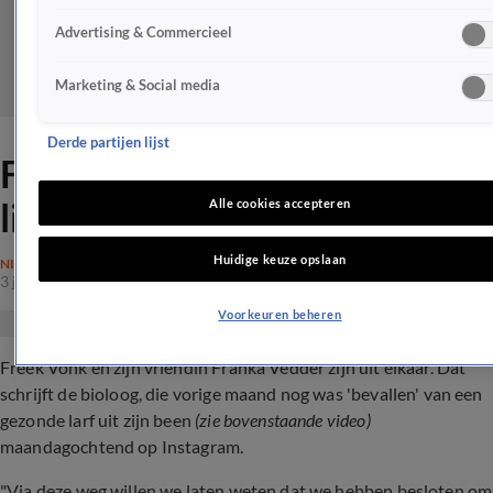
Advertising & Commercieel
Marketing & Social media
Derde partijen lijst
Freek Vonk deelt verdrietig
liefdesnieuws
Alle cookies accepteren
Huidige keuze opslaan
NIEUWS
3 juli 2023, 08:04
Voorkeuren beheren
Freek Vonk en zijn vriendin Franka Vedder zijn uit elkaar. Dat
schrijft de bioloog, die vorige maand nog was 'bevallen' van een
gezonde larf uit zijn been
(zie bovenstaande video)
maandagochtend op Instagram.
"Via deze weg willen we laten weten dat we hebben besloten om