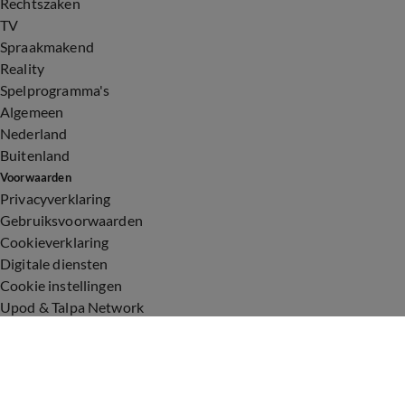
Rechtszaken
TV
Spraakmakend
Reality
Spelprogramma's
Algemeen
Nederland
Buitenland
Voorwaarden
Privacyverklaring
Gebruiksvoorwaarden
Cookieverklaring
Digitale diensten
Cookie instellingen
Upod & Talpa Network
Adverteren
Vacatures
Publieksservice
Toegankelijkheid