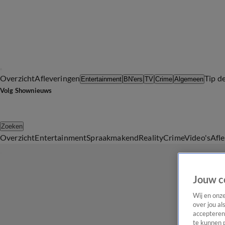
Overzicht
Afleveringen
Tip d
Entertainment
BN'ers
TV
Crime
Algemeen
Volg Shownieuws
Zoeken
Overzicht
Entertainment
Spraakmakend
Reality
Crime
Video's
Afl
Jouw c
Wij en onz
over jou al
accepteren
te kunnen 