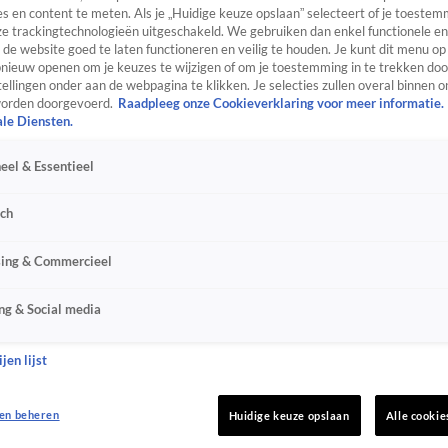
s en content te meten. Als je „Huidige keuze opslaan” selecteert of je toestemm
e trackingtechnologieën uitgeschakeld. We gebruiken dan enkel functionele en
de website goed te laten functioneren en veilig te houden. Je kunt dit menu op
ieuw openen om je keuzes te wijzigen of om je toestemming in te trekken door
ellingen onder aan de webpagina te klikken. Je selecties zullen overal binnen o
orden doorgevoerd.
Raadpleeg onze Cookieverklaring voor meer informatie.
ale Diensten.
eel & Essentieel
sch
sing & Commercieel
ng & Social media
jen lijst
en beheren
Huidige keuze opslaan
Alle cookie