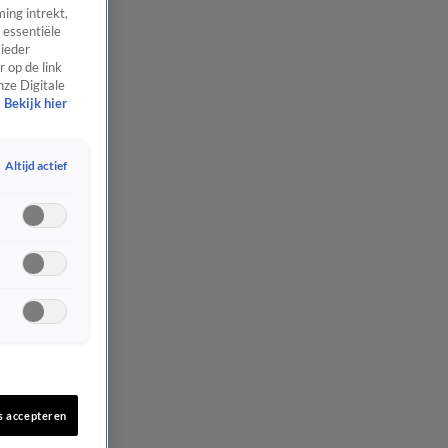
ing intrekt,
 essentiële
 ieder
 op de link
nze Digitale
Bekijk hier
Altijd actief
s accepteren