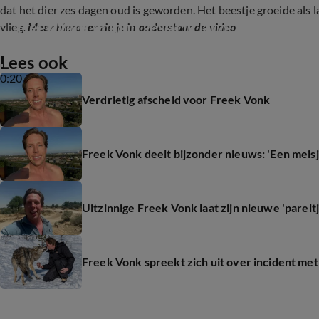
dat het dier zes dagen oud is geworden. Het beestje groeide als la
Freek Vonk onthult geslacht larve Kwak in 'horz
vlieg.
Meer hierover zie je in onderstaande video:
Lees ook
0:20
Verdrietig afscheid voor Freek Vonk
Freek Vonk deelt bijzonder nieuws: 'Een meisj
Uitzinnige Freek Vonk laat zijn nieuwe 'pareltj
Freek Vonk spreekt zich uit over incident met