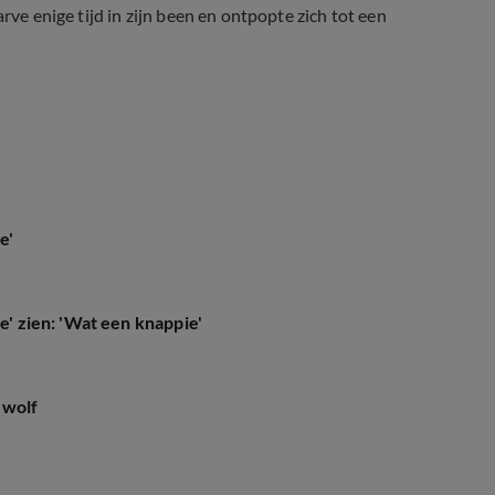
rve enige tijd in zijn been en ontpopte zich tot een
el gender reveal'
e'
e' zien: 'Wat een knappie'
 wolf