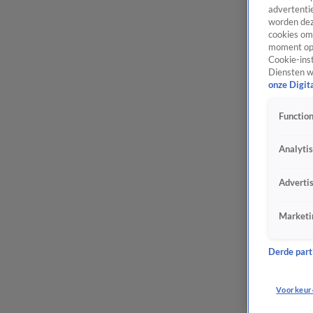
advertentie
worden dez
cookies om 
moment opn
Cookie-inst
Diensten w
onze Digit
Function
Analyti
Adverti
Marketi
Derde parti
Voorkeur