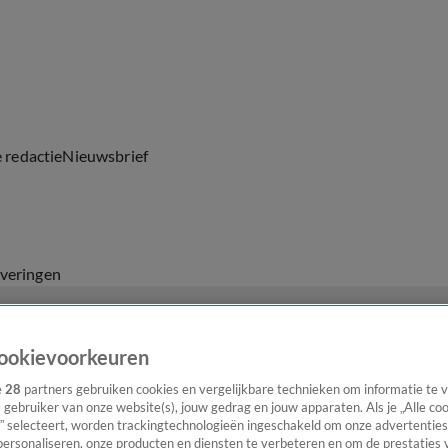
e redactie
Nieuwsbrief
everingen
ookievoorkeuren
e
28
partners gebruiken cookies en vergelijkbare technieken om informatie te
s gebruiker van onze website(s), jouw gedrag en jouw apparaten. Als je „Alle co
” selecteert, worden trackingtechnologieën ingeschakeld om onze advertenties
personaliseren, onze producten en diensten te verbeteren en om de prestaties 