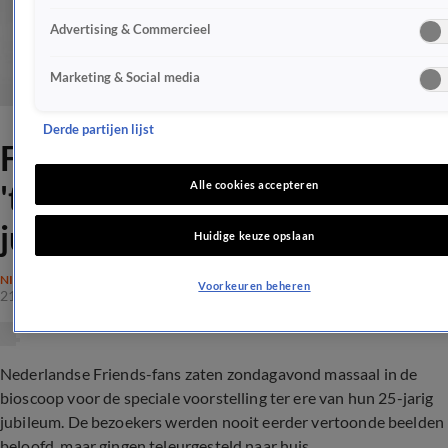
Advertising & Commercieel
Marketing & Social media
Derde partijen lijst
Friends-fans woest om
'teleurstellende'
Alle cookies accepteren
jubileumspecial
Huidige keuze opslaan
NIEUWS
Voorkeuren beheren
21 okt 2019, 14:14
Nederlandse Friends-fans zaten zondagavond massaal in de
bioscoop voor de speciale voorstelling ter ere van hun 25-jarig
jubileum. De bezoekers werden nooit eerder vertoonde beelden
beloofd, maar gingen teleurgesteld naar huis...