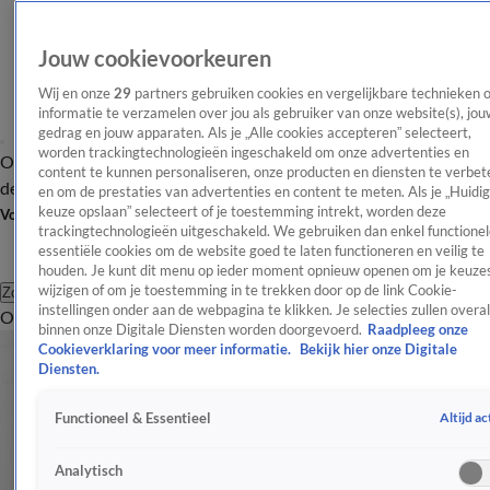
Jouw cookievoorkeuren
Wij en onze
29
partners gebruiken cookies en vergelijkbare technieken 
informatie te verzamelen over jou als gebruiker van onze website(s), jou
gedrag en jouw apparaten. Als je „Alle cookies accepteren” selecteert,
worden trackingtechnologieën ingeschakeld om onze advertenties en
Overzicht
Afleveringen
Tip
Entertainment
BN'ers
TV
Crime
Algemeen
content te kunnen personaliseren, onze producten en diensten te verbet
de redactie
Nieuwsbrief
en om de prestaties van advertenties en content te meten. Als je „Huidi
keuze opslaan” selecteert of je toestemming intrekt, worden deze
Volg Shownieuws
trackingtechnologieën uitgeschakeld. We gebruiken dan enkel functionel
essentiële cookies om de website goed te laten functioneren en veilig te
houden. Je kunt dit menu op ieder moment opnieuw openen om je keuzes
wijzigen of om je toestemming in te trekken door op de link Cookie-
Zoeken
instellingen onder aan de webpagina te klikken. Je selecties zullen overal
Overzicht
Entertainment
Spraakmakend
Reality
Crime
Video's
Afl
binnen onze Digitale Diensten worden doorgevoerd.
Raadpleeg onze
Cookieverklaring voor meer informatie.
Bekijk hier onze Digitale
Diensten.
Altijd ac
Functioneel & Essentieel
Analytisch