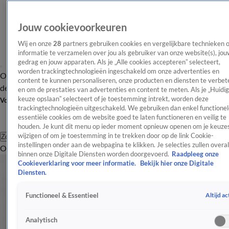
Jouw cookievoorkeuren
Wij en onze
28
partners gebruiken cookies en vergelijkbare technieken 
informatie te verzamelen over jou als gebruiker van onze website(s), jou
gedrag en jouw apparaten. Als je „Alle cookies accepteren” selecteert,
worden trackingtechnologieën ingeschakeld om onze advertenties en
Overzicht
Afleveringen
Tip
Entertainment
BN'ers
TV
Crime
Algemeen
content te kunnen personaliseren, onze producten en diensten te verbet
de redactie
Nieuwsbrief
en om de prestaties van advertenties en content te meten. Als je „Huidi
keuze opslaan” selecteert of je toestemming intrekt, worden deze
Volg Shownieuws
trackingtechnologieën uitgeschakeld. We gebruiken dan enkel functionel
essentiële cookies om de website goed te laten functioneren en veilig te
houden. Je kunt dit menu op ieder moment opnieuw openen om je keuzes
wijzigen of om je toestemming in te trekken door op de link Cookie-
Zoeken
instellingen onder aan de webpagina te klikken. Je selecties zullen overal
Overzicht
Entertainment
Spraakmakend
Reality
Crime
Video's
Afl
binnen onze Digitale Diensten worden doorgevoerd.
Raadpleeg onze
Cookieverklaring voor meer informatie.
Bekijk hier onze Digitale
Diensten.
Altijd ac
Functioneel & Essentieel
Analytisch