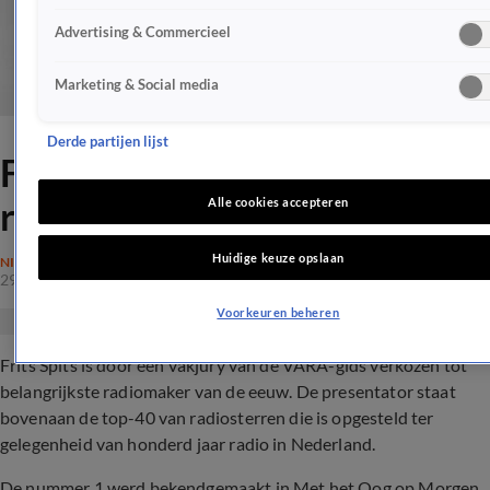
Advertising & Commercieel
Marketing & Social media
Derde partijen lijst
Frits Spits belangrijkste
radiomaker afgelopen eeuw
Alle cookies accepteren
Huidige keuze opslaan
NIEUWS
29 okt 2019, 00:03
Voorkeuren beheren
Frits Spits is door een vakjury van de VARA-gids verkozen tot
belangrijkste radiomaker van de eeuw. De presentator staat
bovenaan de top-40 van radiosterren die is opgesteld ter
gelegenheid van honderd jaar radio in Nederland.
De nummer 1 werd bekendgemaakt in Met het Oog op Morgen