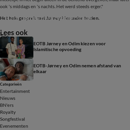
ook 's middags en 's nachts. Het werd steeds erger."
EOTB-Jørney over zwangerschap
Het hele gesprek met Jørney hieronder te zien.
Lees ook
2:06
EOTB Jørney en Odim kiezen voor
Islamitische opvoeding
EOTB-Jørney en Odim nemen afstand van
elkaar
Categorieën
Entertainment
Nieuws
BN'ers
Royalty
Songfestival
Evenementen