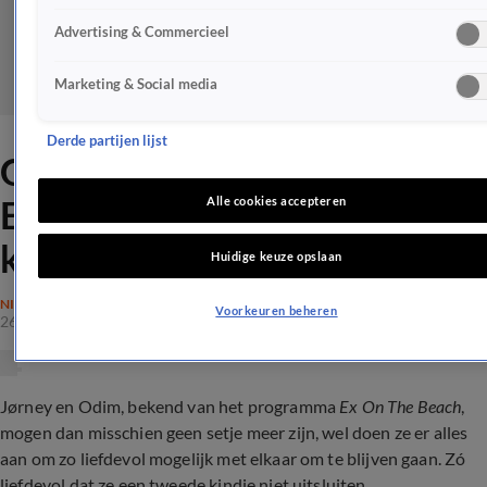
Advertising & Commercieel
Marketing & Social media
Derde partijen lijst
Gaan Jørney en Odim uit
EOTB voor een tweede
Alle cookies accepteren
kindje?
Huidige keuze opslaan
NIEUWS
Voorkeuren beheren
26 apr 2022, 18:27
Jørney en Odim, bekend van het programma
Ex On The Beach
,
mogen dan misschien geen setje meer zijn, wel doen ze er alles
aan om zo liefdevol mogelijk met elkaar om te blijven gaan. Zó
liefdevol dat ze een tweede kindje niet uitsluiten.