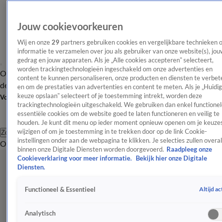
Jouw cookievoorkeuren
Wij en onze
29
partners gebruiken cookies en vergelijkbare technieken 
informatie te verzamelen over jou als gebruiker van onze website(s), jou
gedrag en jouw apparaten. Als je „Alle cookies accepteren” selecteert,
worden trackingtechnologieën ingeschakeld om onze advertenties en
Overzicht
Afleveringen
Tip
Entertainment
BN'ers
TV
Crime
Algemeen
content te kunnen personaliseren, onze producten en diensten te verbet
de redactie
Nieuwsbrief
en om de prestaties van advertenties en content te meten. Als je „Huidi
keuze opslaan” selecteert of je toestemming intrekt, worden deze
Volg Shownieuws
trackingtechnologieën uitgeschakeld. We gebruiken dan enkel functionel
essentiële cookies om de website goed te laten functioneren en veilig te
houden. Je kunt dit menu op ieder moment opnieuw openen om je keuzes
wijzigen of om je toestemming in te trekken door op de link Cookie-
Zoeken
instellingen onder aan de webpagina te klikken. Je selecties zullen overal
Overzicht
Entertainment
Spraakmakend
Reality
Crime
Video's
Afl
binnen onze Digitale Diensten worden doorgevoerd.
Raadpleeg onze
Cookieverklaring voor meer informatie.
Bekijk hier onze Digitale
Diensten.
Altijd ac
Functioneel & Essentieel
Analytisch