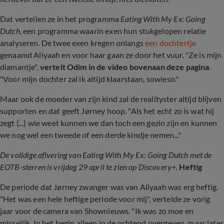
Dat vertellen ze in het programma
Eating With My Ex: Going
Dutch
, een programma waarin exen hun stukgelopen relatie
analyseren. De twee exen kregen onlangs
een dochtertje
genaamd Aliyaah en voor haar gaan ze door het vuur. "Ze is mijn
diamantje",
vertelt Odim in de video bovenaan deze pagina
.
"Voor mijn dochter zal ik altijd klaarstaan, sowieso."
Maar ook de moeder van zijn kind zal de realityster altijd blijven
supporten en dat geeft Jørney hoop. "Als het echt zo is wat hij
zegt (...) wie weet kunnen we dan toch een gezin zijn en kunnen
we nog wel een tweede of een derde kindje nemen..."
De volldige aflvering van Eating With My Ex: Going Dutch met de
EOTB-sterren is vrijdag 29 april te zien op Discovery+.
Heftig
De periode dat Jørney zwanger was van Aliyaah was erg heftig.
"Het was een hele heftige periode voor mij", vertelde ze vorig
jaar voor de camera van Shownieuws. "Ik was zo moe en
misselijk. In het begin alleen in de ochtend overgeven, maar later