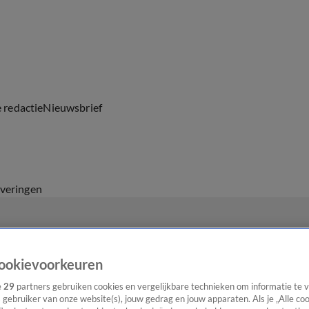
e redactie
Nieuwsbrief
everingen
ookievoorkeuren
e
29
partners gebruiken cookies en vergelijkbare technieken om informatie te
s gebruiker van onze website(s), jouw gedrag en jouw apparaten. Als je „Alle co