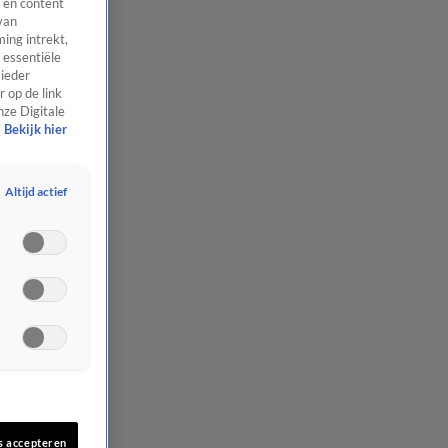
 en content
van
ing intrekt,
 essentiële
 ieder
 op de link
nze Digitale
Bekijk hier
Altijd actief
s accepteren