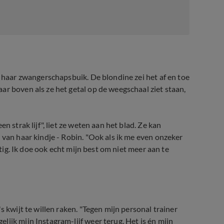
r haar zwangerschapsbuik. De blondine zei het af en toe
ar boven als ze het getal op de weegschaal ziet staan,
n strak lijf", liet ze weten aan het blad. Ze kan
 van haar kindje - Robin. "Ook als ik me even onzeker
stig. Ik doe ook echt mijn best om niet meer aan te
s kwijt te willen raken. "Tegen mijn personal trainer
ijk mijn Instagram-lijf weer terug. Het is én mijn