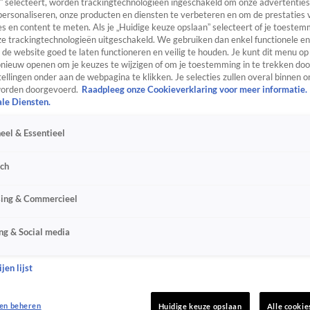
” selecteert, worden trackingtechnologieën ingeschakeld om onze advertenties
personaliseren, onze producten en diensten te verbeteren en om de prestaties 
s en content te meten. Als je „Huidige keuze opslaan” selecteert of je toestemm
e trackingtechnologieën uitgeschakeld. We gebruiken dan enkel functionele en
de website goed te laten functioneren en veilig te houden. Je kunt dit menu op
ieuw openen om je keuzes te wijzigen of om je toestemming in te trekken door
ellingen onder aan de webpagina te klikken. Je selecties zullen overal binnen o
orden doorgevoerd.
Raadpleeg onze Cookieverklaring voor meer informatie.
ale Diensten.
eel & Essentieel
sch
sing & Commercieel
ng & Social media
jen lijst
en beheren
Huidige keuze opslaan
Alle cookie