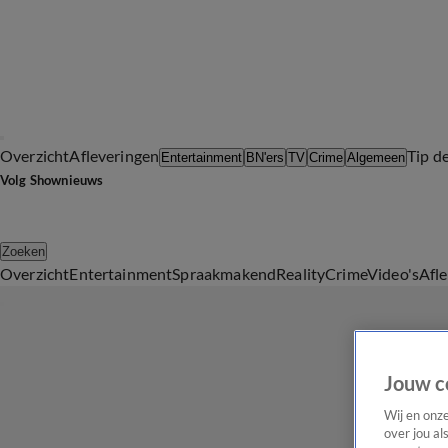
Overzicht
Afleveringen
Tip d
Entertainment
BN'ers
TV
Crime
Algemeen
Volg Shownieuws
Zoeken
Overzicht
Entertainment
Spraakmakend
Reality
Crime
Video's
Afl
Jouw c
Wij en onz
over jou al