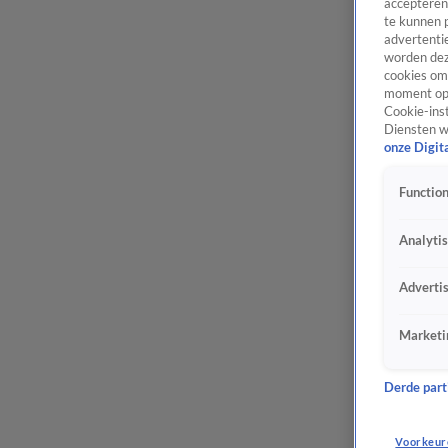
accepteren
te kunnen 
advertentie
worden dez
cookies om 
moment opn
Cookie-inst
Diensten w
onze Digit
Function
Analyti
Adverti
Marketi
Derde parti
Voorkeur