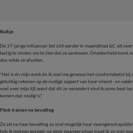
Buikje
De 37-jarige influencer liet zich eerder in maandblad &C uit ove
lastig te vinden om te zien dat ze aankwam. Onzekerheid komt na
dus wilde ze afvallen.
"Het is én mijn werk én ik voel me gewoon het comfortabelst bij ee
gelukkig rekenen op de nodige
support
van haar vriend - en vader
voel over mijn lijf, want dat dit zo verandert vind ik soms best la
komen dan nodig is."
Flink trainen na bevalling
Ze zei na haar bevalling zo snel mogelijk haar zwangerschapskilo'
heb ik meteen gezegd: na deze zwangerschap moet ik zo snel mogel