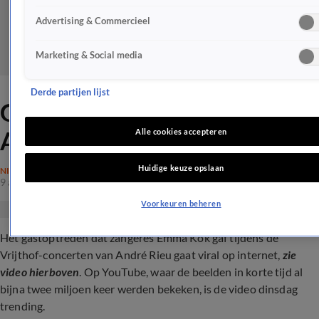
Advertising & Commercieel
Marketing & Social media
Derde partijen lijst
Gastoptreden Emma Kok bij
André Rieu gaat viral
Alle cookies accepteren
Huidige keuze opslaan
NIEUWS
9 aug 2023, 08:29
Voorkeuren beheren
Het gastoptreden dat zangeres Emma Kok gaf tijdens de
Vrijthof-concerten van André Rieu gaat viral op internet,
zie
video hierboven
. Op YouTube, waar de beelden in korte tijd al
bijna twee miljoen keer werden bekeken, is de video dinsdag
trending.