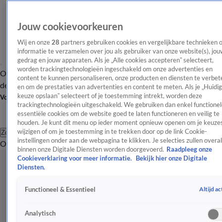
Jouw cookievoorkeuren
Wij en onze
28
partners gebruiken cookies en vergelijkbare technieken 
informatie te verzamelen over jou als gebruiker van onze website(s), jou
gedrag en jouw apparaten. Als je „Alle cookies accepteren” selecteert,
worden trackingtechnologieën ingeschakeld om onze advertenties en
Overzicht
Afleveringen
Tip
Entertainment
BN'ers
TV
Crime
Algemeen
content te kunnen personaliseren, onze producten en diensten te verbet
de redactie
Nieuwsbrief
en om de prestaties van advertenties en content te meten. Als je „Huidi
keuze opslaan” selecteert of je toestemming intrekt, worden deze
Volg Shownieuws
trackingtechnologieën uitgeschakeld. We gebruiken dan enkel functionel
essentiële cookies om de website goed te laten functioneren en veilig te
houden. Je kunt dit menu op ieder moment opnieuw openen om je keuzes
wijzigen of om je toestemming in te trekken door op de link Cookie-
Zoeken
instellingen onder aan de webpagina te klikken. Je selecties zullen overal
Overzicht
Entertainment
Spraakmakend
Reality
Crime
Video's
Afl
binnen onze Digitale Diensten worden doorgevoerd.
Raadpleeg onze
Cookieverklaring voor meer informatie.
Bekijk hier onze Digitale
Diensten.
Altijd ac
Functioneel & Essentieel
Analytisch