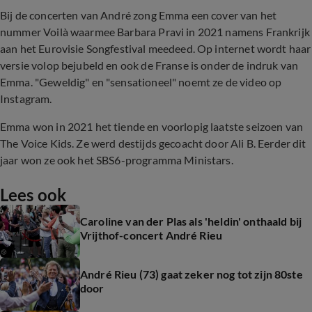
Bij de concerten van André zong Emma een cover van het
nummer Voilà waarmee Barbara Pravi in 2021 namens Frankrijk
aan het Eurovisie Songfestival meedeed. Op internet wordt haar
versie volop bejubeld en ook de Franse is onder de indruk van
Emma. "Geweldig" en "sensationeel" noemt ze de video op
Instagram.
Emma won in 2021 het tiende en voorlopig laatste seizoen van
The Voice Kids. Ze werd destijds gecoacht door Ali B. Eerder dit
jaar won ze ook het SBS6-programma Ministars.
Lees ook
Caroline van der Plas als 'heldin' onthaald bij
Vrijthof-concert André Rieu
André Rieu (73) gaat zeker nog tot zijn 80ste
door