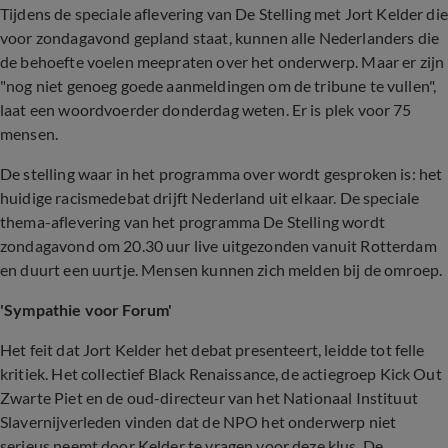
Tijdens de speciale aflevering van De Stelling met Jort Kelder die
voor zondagavond gepland staat, kunnen alle Nederlanders die
de behoefte voelen meepraten over het onderwerp. Maar er zijn
"nog niet genoeg goede aanmeldingen om de tribune te vullen",
laat een woordvoerder donderdag weten. Er is plek voor 75
mensen.
De stelling waar in het programma over wordt gesproken is: het
huidige racismedebat drijft Nederland uit elkaar. De speciale
thema-aflevering van het programma De Stelling wordt
zondagavond om 20.30 uur live uitgezonden vanuit Rotterdam
en duurt een uurtje. Mensen kunnen zich melden bij de omroep.
'Sympathie voor Forum'
Het feit dat Jort Kelder het debat presenteert, leidde tot felle
kritiek. Het collectief Black Renaissance, de actiegroep Kick Out
Zwarte Piet en de oud-directeur van het Nationaal Instituut
Slavernijverleden vinden dat de NPO het onderwerp niet
serieus neemt door Kelder te vragen voor deze klus. De