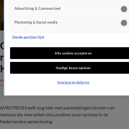
Advertising & Commercieel
Marketing & Social media
Derde partijen lijst
Geen stormloop op plekken
racismedebat van Jort
Alle cookies accepteren
Kelder
Huidige keuze opslaan
NIEUWS
Voorkeuren beheren
9 juli 2020, 11:58
AVROTROS heeft nog niet veel aanmeldingen binnen van
mensen die mee willen discussiëren over racisme in de
Nederlandse samenleving.