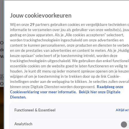
Jouw cookievoorkeuren
Wij en onze
29
partners gebruiken cookies en vergelijkbare technieken 
informatie te verzamelen over jou als gebruiker van onze website(s), jou
gedrag en jouw apparaten. Als je „Alle cookies accepteren” selecteert,
worden trackingtechnologieën ingeschakeld om onze advertenties en
Overzicht
Afleveringen
Tip
Entertainment
BN'ers
TV
Crime
Algemeen
content te kunnen personaliseren, onze producten en diensten te verbet
de redactie
Nieuwsbrief
en om de prestaties van advertenties en content te meten. Als je „Huidi
keuze opslaan” selecteert of je toestemming intrekt, worden deze
Volg Shownieuws
trackingtechnologieën uitgeschakeld. We gebruiken dan enkel functionel
essentiële cookies om de website goed te laten functioneren en veilig te
houden. Je kunt dit menu op ieder moment opnieuw openen om je keuzes
wijzigen of om je toestemming in te trekken door op de link Cookie-
Zoeken
instellingen onder aan de webpagina te klikken. Je selecties zullen overal
Overzicht
Entertainment
Spraakmakend
Reality
Crime
Video's
Afl
binnen onze Digitale Diensten worden doorgevoerd.
Raadpleeg onze
Cookieverklaring voor meer informatie.
Bekijk hier onze Digitale
Diensten.
Altijd ac
Functioneel & Essentieel
Analytisch