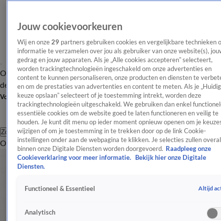
Jouw cookievoorkeuren
Wij en onze
29
partners gebruiken cookies en vergelijkbare technieken 
informatie te verzamelen over jou als gebruiker van onze website(s), jou
gedrag en jouw apparaten. Als je „Alle cookies accepteren” selecteert,
worden trackingtechnologieën ingeschakeld om onze advertenties en
Overzicht
Afleveringen
Tip
Entertainment
BN'ers
TV
Crime
Algemeen
content te kunnen personaliseren, onze producten en diensten te verbet
de redactie
Nieuwsbrief
en om de prestaties van advertenties en content te meten. Als je „Huidi
keuze opslaan” selecteert of je toestemming intrekt, worden deze
Volg Shownieuws
trackingtechnologieën uitgeschakeld. We gebruiken dan enkel functionel
essentiële cookies om de website goed te laten functioneren en veilig te
houden. Je kunt dit menu op ieder moment opnieuw openen om je keuzes
wijzigen of om je toestemming in te trekken door op de link Cookie-
Zoeken
instellingen onder aan de webpagina te klikken. Je selecties zullen overal
Overzicht
Entertainment
Spraakmakend
Reality
Crime
Video's
Afl
binnen onze Digitale Diensten worden doorgevoerd.
Raadpleeg onze
Cookieverklaring voor meer informatie.
Bekijk hier onze Digitale
Diensten.
Altijd ac
Functioneel & Essentieel
Analytisch