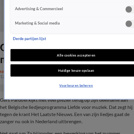
Advertising & Commercieel
Marketing & Social media
Derde partijen lijst
Gers brengt song Liefde voor
muziek naar NL
Alle cookies accepteren
Huidige keuze opslaan
NIEUWS
12 aug 2017, 18:12
Voorkeuren beheren
Gers Pardoel kijkt met veel plezier terug op zijn deelname aan
het Belgische liedjesprogramma Liefde voor muziek. Dat zegt hij
tegen de krant Het Laatste Nieuws. Een van zijn liedjes gaat de
zanger nu ook in Nederland uitbrengen.
Het gaat om Zo bijzonder, een bewerking van het nummer