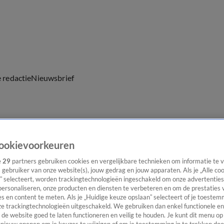
e redactie
Nieuwsbrief
everingen
ookievoorkeuren
e
29
partners gebruiken cookies en vergelijkbare technieken om informatie te
s gebruiker van onze website(s), jouw gedrag en jouw apparaten. Als je „Alle co
” selecteert, worden trackingtechnologieën ingeschakeld om onze advertenties
personaliseren, onze producten en diensten te verbeteren en om de prestaties 
s en content te meten. Als je „Huidige keuze opslaan” selecteert of je toestemm
e trackingtechnologieën uitgeschakeld. We gebruiken dan enkel functionele en
de website goed te laten functioneren en veilig te houden. Je kunt dit menu op