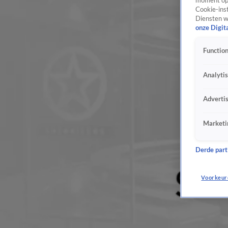
moment opn
Cookie-inst
Diensten w
onze Digit
Function
Analyti
Adverti
Marketi
Derde parti
Voorkeur