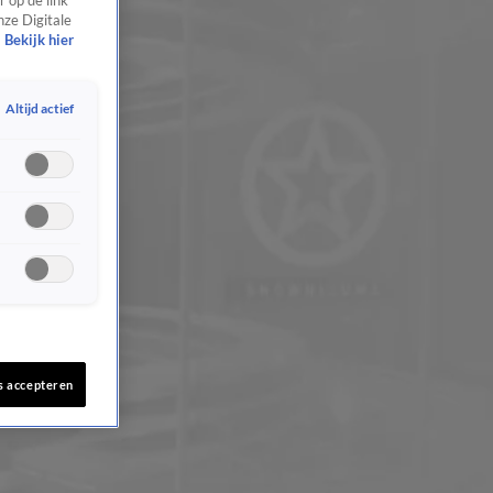
 op de link
nze Digitale
Bekijk hier
Altijd actief
s accepteren