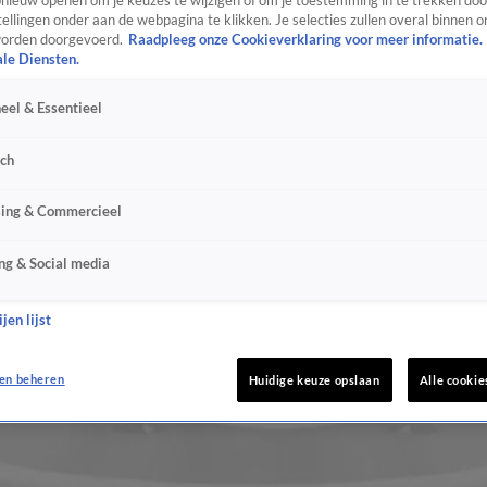
ieuw openen om je keuzes te wijzigen of om je toestemming in te trekken door
ellingen onder aan de webpagina te klikken. Je selecties zullen overal binnen o
orden doorgevoerd.
Raadpleeg onze Cookieverklaring voor meer informatie.
ale Diensten.
eel & Essentieel
sch
sing & Commercieel
ng & Social media
jen lijst
en beheren
Huidige keuze opslaan
Alle cookie