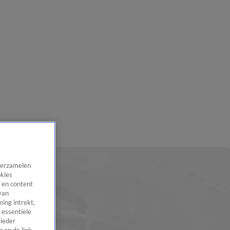
 verzamelen
okies
 en content
van
ing intrekt,
 essentiële
 ieder