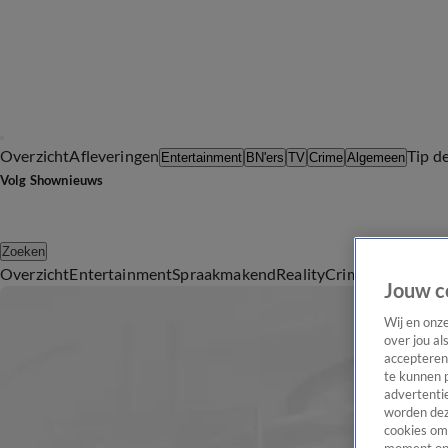
Overzicht
Afleveringen
Tip d
Entertainment
BN'ers
TV
Crime
Algemeen
Volg Shownieuws
Zoeken
Overzicht
Entertainment
Spraakmakend
Reality
Crime
Video's
Afl
Jouw c
Wij en onz
over jou al
accepteren
te kunnen 
advertentie
worden dez
cookies om 