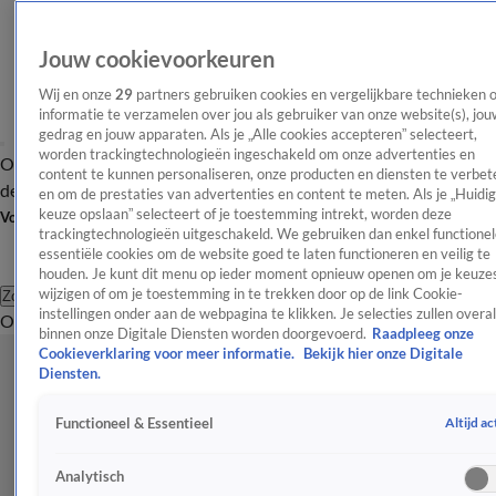
Jouw cookievoorkeuren
Wij en onze
29
partners gebruiken cookies en vergelijkbare technieken 
informatie te verzamelen over jou als gebruiker van onze website(s), jou
gedrag en jouw apparaten. Als je „Alle cookies accepteren” selecteert,
worden trackingtechnologieën ingeschakeld om onze advertenties en
Overzicht
Afleveringen
Tip
Entertainment
BN'ers
TV
Crime
Algemeen
content te kunnen personaliseren, onze producten en diensten te verbet
de redactie
Nieuwsbrief
en om de prestaties van advertenties en content te meten. Als je „Huidi
keuze opslaan” selecteert of je toestemming intrekt, worden deze
Volg Shownieuws
trackingtechnologieën uitgeschakeld. We gebruiken dan enkel functionel
essentiële cookies om de website goed te laten functioneren en veilig te
houden. Je kunt dit menu op ieder moment opnieuw openen om je keuzes
wijzigen of om je toestemming in te trekken door op de link Cookie-
Zoeken
instellingen onder aan de webpagina te klikken. Je selecties zullen overal
Overzicht
Entertainment
Spraakmakend
Reality
Crime
Video's
Afl
binnen onze Digitale Diensten worden doorgevoerd.
Raadpleeg onze
Cookieverklaring voor meer informatie.
Bekijk hier onze Digitale
Diensten.
Altijd ac
Functioneel & Essentieel
Analytisch