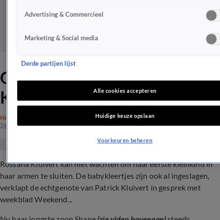
Advertising & Commercieel
Marketing & Social media
Derde partijen lijst
Gezinsuitbreiding voor de
Kluiverts?
Alle cookies accepteren
Huidige keuze opslaan
NIEUWS
26 juni 2024, 09:58
Voorkeuren beheren
Rossana Kluivert kan niet wachten om haar eerste kleinkind in
haar armen te sluiten. De babykleertjes zijn ook al ingeslagen,
verklapt de echtgenote van Patrick Kluivert in gesprek met
weekblad Weekend...
Nu haar jongste zoon Shane
(zie video bovenaan)
steeds