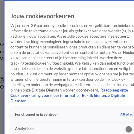
Jouw cookievoorkeuren
Wij en onze
29
partners gebruiken cookies en vergelijkbare technieken 
informatie te verzamelen over jou als gebruiker van onze website(s), jou
gedrag en jouw apparaten. Als je „Alle cookies accepteren” selecteert,
worden trackingtechnologieën ingeschakeld om onze advertenties en
Overzicht
Afleveringen
Tip
Entertainment
BN'ers
TV
Crime
Algemeen
content te kunnen personaliseren, onze producten en diensten te verbet
de redactie
Nieuwsbrief
en om de prestaties van advertenties en content te meten. Als je „Huidi
keuze opslaan” selecteert of je toestemming intrekt, worden deze
Volg Shownieuws
trackingtechnologieën uitgeschakeld. We gebruiken dan enkel functionel
essentiële cookies om de website goed te laten functioneren en veilig te
houden. Je kunt dit menu op ieder moment opnieuw openen om je keuzes
wijzigen of om je toestemming in te trekken door op de link Cookie-
Zoeken
instellingen onder aan de webpagina te klikken. Je selecties zullen overal
Overzicht
Entertainment
Spraakmakend
Reality
Crime
Video's
Afl
binnen onze Digitale Diensten worden doorgevoerd.
Raadpleeg onze
Cookieverklaring voor meer informatie.
Bekijk hier onze Digitale
Diensten.
Altijd ac
Functioneel & Essentieel
Analytisch