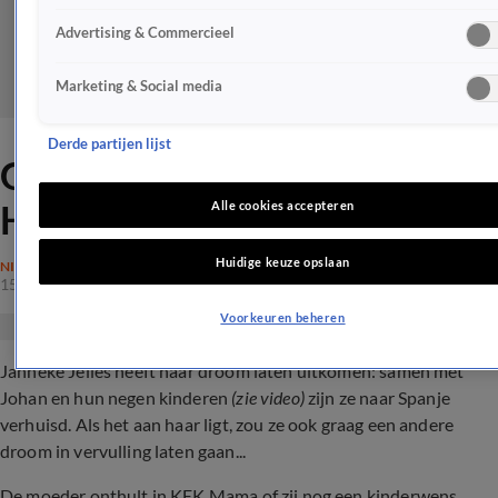
Advertising & Commercieel
Marketing & Social media
Derde partijen lijst
Gezinsuitbreiding voor Een
Huis Vol-familie Jelies?
Alle cookies accepteren
Huidige keuze opslaan
NIEUWS
15 mrt 2024, 14:23
Voorkeuren beheren
Janneke Jelies heeft haar droom laten uitkomen: samen met
Johan en hun negen kinderen
(zie video)
zijn ze naar Spanje
verhuisd. Als het aan haar ligt, zou ze ook graag een andere
droom in vervulling laten gaan...
De moeder onthult in KEK Mama of zij nog een kinderwens