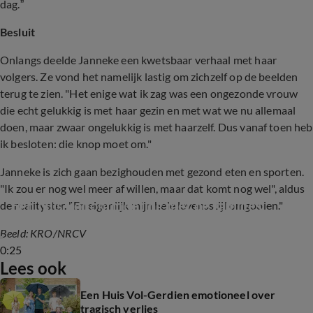
dag.”
Besluit
Onlangs deelde Janneke een kwetsbaar verhaal met haar
volgers. Ze vond het namelijk lastig om zichzelf op de beelden
terug te zien. "Het enige wat ik zag was een ongezonde vrouw
die echt gelukkig is met haar gezin en met wat we nu allemaal
doen, maar zwaar ongelukkig is met haarzelf. Dus vanaf toen heb
ik besloten: die knop moet om."
Janneke is zich gaan bezighouden met gezond eten en sporten.
"Ik zou er nog wel meer af willen, maar dat komt nog wel", aldus
Een huis vol-ontmoeting met de families
de realityster. "En eigenlijk mijn hele levensstijl omgooien."
Beeld: KRO
/NRCV
0:25
Lees ook
Een Huis Vol-Gerdien emotioneel over
tragisch verlies