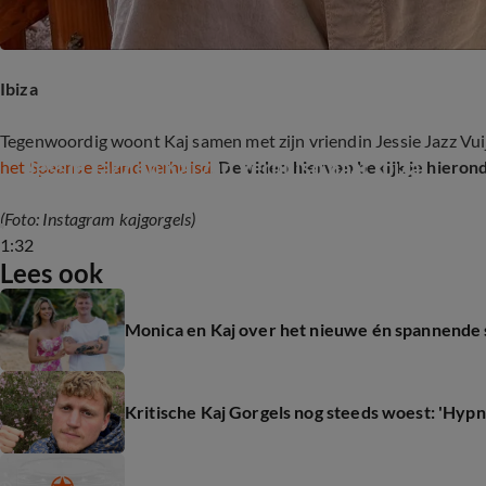
Ibiza
Tegenwoordig woont Kaj samen met zijn vriendin Jessie Jazz Vuij
Jessie Jazz en Kaj zijn verhuisd naar Ibiza
het Spaanse eiland verhuisd
.
De video hiervan bekijk je hieron
(Foto: Instagram kajgorgels)
1:32
Lees ook
Monica en Kaj over het nieuwe én spannende 
Kritische Kaj Gorgels nog steeds woest: 'Hypn