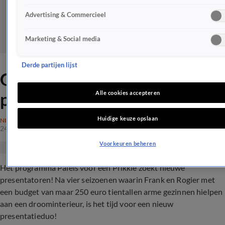
Advertising & Commercieel
Marketing & Social media
Derde partijen lijst
GEZOCHT: Nieuw
presentatietalent!
Alle cookies accepteren
Huidige keuze opslaan
NIEUWS
24 jan 2020, 17:56
Voorkeuren beheren
Het programma Paleis voor een Prikkie zoekt nieuwe
presentatoren! Na vier seizoenen waarin Frank en Rogier met
een budget van maar 250 euro tientallen arme gezinnen hielpen
aan een droominterieur, is het tijd voor een nieuw
presentatieduo!