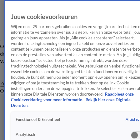
Jouw cookievoorkeuren
Wij en onze
29
partners gebruiken cookies en vergelijkbare technieken 
informatie te verzamelen over jou als gebruiker van onze website(s), jou
gedrag en jouw apparaten. Als je „Alle cookies accepteren” selecteert,
worden trackingtechnologieën ingeschakeld om onze advertenties en
Overzicht
Afleveringen
Tip
Entertainment
BN'ers
TV
Crime
Algemeen
content te kunnen personaliseren, onze producten en diensten te verbet
de redactie
Nieuwsbrief
en om de prestaties van advertenties en content te meten. Als je „Huidi
keuze opslaan” selecteert of je toestemming intrekt, worden deze
Volg Shownieuws
trackingtechnologieën uitgeschakeld. We gebruiken dan enkel functionel
essentiële cookies om de website goed te laten functioneren en veilig te
houden. Je kunt dit menu op ieder moment opnieuw openen om je keuzes
wijzigen of om je toestemming in te trekken door op de link Cookie-
Zoeken
instellingen onder aan de webpagina te klikken. Je selecties zullen overal
Overzicht
Entertainment
Spraakmakend
Reality
Crime
Video's
Afl
binnen onze Digitale Diensten worden doorgevoerd.
Raadpleeg onze
Cookieverklaring voor meer informatie.
Bekijk hier onze Digitale
Diensten.
Altijd ac
Functioneel & Essentieel
Analytisch