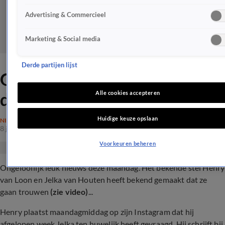
Advertising & Commercieel
Marketing & Social media
Derde partijen lijst
Gigantische liefdesstap voor
dit bekende stel
Alle cookies accepteren
Huidige keuze opslaan
NIEUWS
8 jan 2024, 15:36
Voorkeuren beheren
Ongelooflijk leuk nieuws deze maandag. Het bekende stel Henry
van Loon en Jelka van Houten heeft bekend gemaakt dat ze
gaan trouwen
(zie video)
...
Henry plaatst maandagmiddag op zijn Instagram dat hij
afgelopen week Jelka ten huwelijk heeft gevraagd. Hij schrijft bij