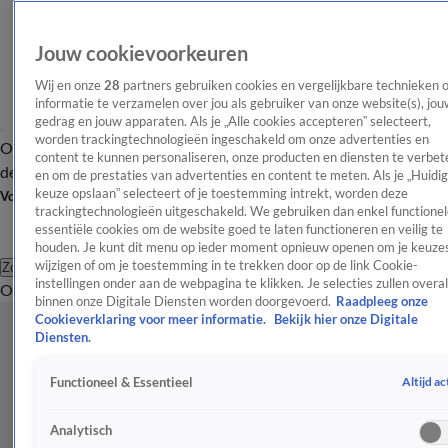
Jouw cookievoorkeuren
Wij en onze
28
partners gebruiken cookies en vergelijkbare technieken 
informatie te verzamelen over jou als gebruiker van onze website(s), jou
gedrag en jouw apparaten. Als je „Alle cookies accepteren” selecteert,
worden trackingtechnologieën ingeschakeld om onze advertenties en
Overzicht
Afleveringen
Tip
Entertainment
BN'ers
TV
Crime
Algemeen
content te kunnen personaliseren, onze producten en diensten te verbet
de redactie
Nieuwsbrief
en om de prestaties van advertenties en content te meten. Als je „Huidi
keuze opslaan” selecteert of je toestemming intrekt, worden deze
Volg Shownieuws
trackingtechnologieën uitgeschakeld. We gebruiken dan enkel functionel
essentiële cookies om de website goed te laten functioneren en veilig te
houden. Je kunt dit menu op ieder moment opnieuw openen om je keuzes
wijzigen of om je toestemming in te trekken door op de link Cookie-
Zoeken
instellingen onder aan de webpagina te klikken. Je selecties zullen overal
Overzicht
Entertainment
Spraakmakend
Reality
Crime
Video's
Afl
binnen onze Digitale Diensten worden doorgevoerd.
Raadpleeg onze
Cookieverklaring voor meer informatie.
Bekijk hier onze Digitale
Diensten.
Altijd ac
Functioneel & Essentieel
Analytisch