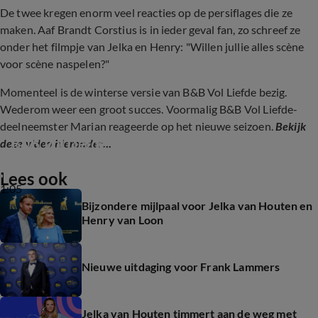
De twee kregen enorm veel reacties op de persiflages die ze
maken. Aaf Brandt Corstius is in ieder geval fan, zo schreef ze
onder het filmpje van Jelka en Henry: "Willen jullie alles scène
voor scène naspelen?"
Momenteel is de winterse versie van B&B Vol Liefde bezig.
Wederom weer een groot succes. Voormalig B&B Vol Liefde-
deelneemster Marian reageerde op het nieuwe seizoen.
Bekijk
B&B Vol Liefde-Marian over Winter Vol Liefde
deze video hieronder
...
Lees ook
1:05
Bijzondere mijlpaal voor Jelka van Houten en
Henry van Loon
Nieuwe uitdaging voor Frank Lammers
Jelka van Houten timmert aan de weg met