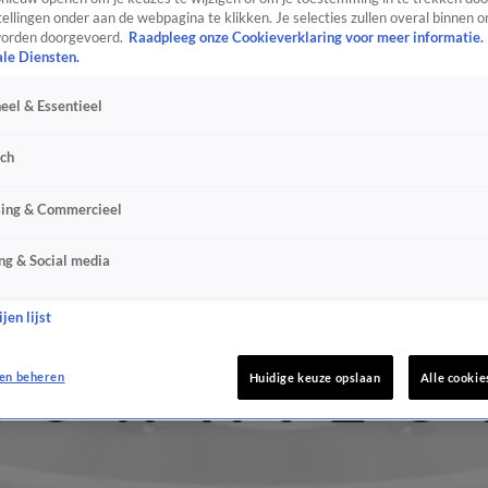
ellingen onder aan de webpagina te klikken. Je selecties zullen overal binnen o
orden doorgevoerd.
Raadpleeg onze Cookieverklaring voor meer informatie.
ale Diensten.
eel & Essentieel
sch
sing & Commercieel
ng & Social media
jen lijst
en beheren
Huidige keuze opslaan
Alle cookie