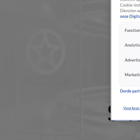
Cookie-inst
Diensten w
onze Digit
Function
Analyti
Adverti
Marketi
Derde parti
Voorkeur