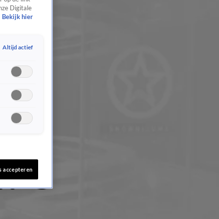
nze Digitale
Bekijk hier
Altijd actief
s accepteren