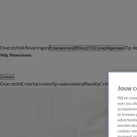
Overzicht
Afleveringen
Tip d
Entertainment
BN'ers
TV
Crime
Algemeen
Volg Shownieuws
Zoeken
Overzicht
Entertainment
Spraakmakend
Reality
Crime
Video's
Afl
Jouw c
Wij en onz
over jou al
accepteren
te kunnen 
advertentie
worden dez
cookies om 
moment opn