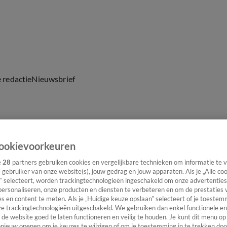
e redactie
Nieuwsbrief
everingen
ookievoorkeuren
e
28
partners gebruiken cookies en vergelijkbare technieken om informatie te
s gebruiker van onze website(s), jouw gedrag en jouw apparaten. Als je „Alle co
” selecteert, worden trackingtechnologieën ingeschakeld om onze advertenties
personaliseren, onze producten en diensten te verbeteren en om de prestaties 
s en content te meten. Als je „Huidige keuze opslaan” selecteert of je toestemm
e trackingtechnologieën uitgeschakeld. We gebruiken dan enkel functionele en
de website goed te laten functioneren en veilig te houden. Je kunt dit menu op
ieuw openen om je keuzes te wijzigen of om je toestemming in te trekken door