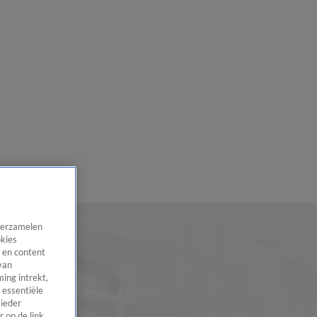
 verzamelen
okies
 en content
van
ing intrekt,
 essentiële
 ieder
 op de link