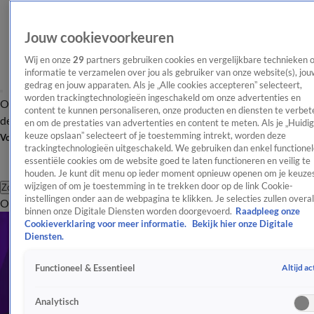
Jouw cookievoorkeuren
Wij en onze
29
partners gebruiken cookies en vergelijkbare technieken 
informatie te verzamelen over jou als gebruiker van onze website(s), jou
gedrag en jouw apparaten. Als je „Alle cookies accepteren” selecteert,
worden trackingtechnologieën ingeschakeld om onze advertenties en
Overzicht
Afleveringen
Tip
Entertainment
BN'ers
TV
Crime
Algemeen
content te kunnen personaliseren, onze producten en diensten te verbet
de redactie
Nieuwsbrief
en om de prestaties van advertenties en content te meten. Als je „Huidi
keuze opslaan” selecteert of je toestemming intrekt, worden deze
Volg Shownieuws
trackingtechnologieën uitgeschakeld. We gebruiken dan enkel functionel
essentiële cookies om de website goed te laten functioneren en veilig te
houden. Je kunt dit menu op ieder moment opnieuw openen om je keuzes
wijzigen of om je toestemming in te trekken door op de link Cookie-
Zoeken
instellingen onder aan de webpagina te klikken. Je selecties zullen overal
Overzicht
Entertainment
Spraakmakend
Reality
Crime
Video's
Afl
binnen onze Digitale Diensten worden doorgevoerd.
Raadpleeg onze
Cookieverklaring voor meer informatie.
Bekijk hier onze Digitale
Diensten.
Altijd ac
Functioneel & Essentieel
Analytisch