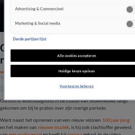
Advertising & Commercieel
Marketing & Social media
Derde partijen lijst
Gordon openhartig over
roerige periode
Alle cookies accepteren
Huidige keuze opslaan
NIEUWS
12 nov 2020, 00:46
Voorkeuren beheren
Gordon is woensdagvond in de studio van Shownieuws langs
gekomen om bij te praten over zijn roerige periode.
Want naast het opnemen van een nieuw seizoen
100 jaar jong
en het maken van
nieuwe muziek
, is hij ook slachtoffer geweest
van
een roofoverval
en heeft hij
corona
gehad. In de video