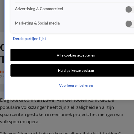
Advertising & Commercieel
Marketing & Social media
Derde partijen lijst
Grote droom Edwin van der
Toolen komt uit
Alle cookies accepteren
Huidige keuze opslaan
NIEUWS
23 okt 2019, 19:38
Voorkeuren beheren
De grote droom van Edwin van der Toolen komt uit. De
populaire volkszanger heeft zijn ziel, zaligheid en al zijn
spaarcenten gestoken in een uniek project: het mengen van
volkspop en opera...
''Ik wou 1 keer echt uitpakken en alles uit de kast trekken,''