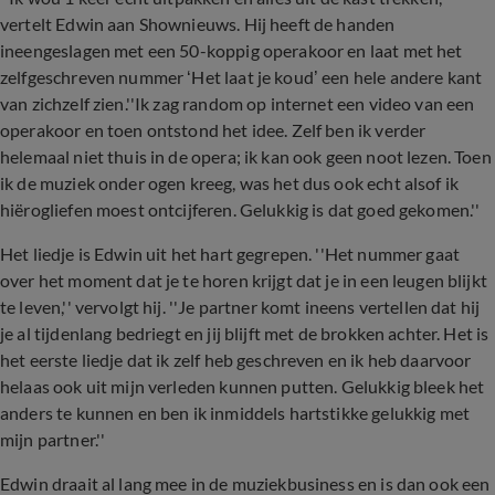
vertelt Edwin aan Shownieuws. Hij heeft de handen
ineengeslagen met een 50-koppig operakoor en laat met het
zelfgeschreven nummer ‘Het laat je koud’ een hele andere kant
van zichzelf zien.''Ik zag random op internet een video van een
operakoor en toen ontstond het idee. Zelf ben ik verder
helemaal niet thuis in de opera; ik kan ook geen noot lezen. Toen
ik de muziek onder ogen kreeg, was het dus ook echt alsof ik
hiërogliefen moest ontcijferen. Gelukkig is dat goed gekomen.''
Het liedje is Edwin uit het hart gegrepen. ''Het nummer gaat
over het moment dat je te horen krijgt dat je in een leugen blijkt
te leven,'' vervolgt hij. ''Je partner komt ineens vertellen dat hij
je al tijdenlang bedriegt en jij blijft met de brokken achter. Het is
het eerste liedje dat ik zelf heb geschreven en ik heb daarvoor
helaas ook uit mijn verleden kunnen putten. Gelukkig bleek het
anders te kunnen en ben ik inmiddels hartstikke gelukkig met
mijn partner.''
Edwin draait al lang mee in de muziekbusiness en is dan ook een