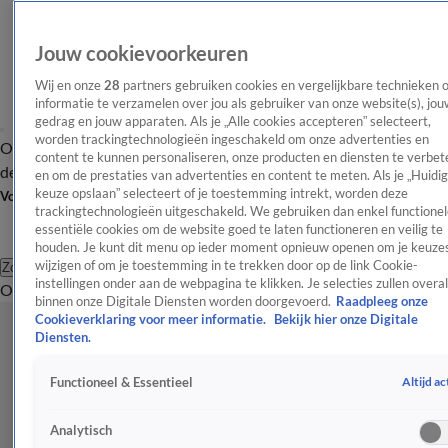
Jouw cookievoorkeuren
Wij en onze
28
partners gebruiken cookies en vergelijkbare technieken 
informatie te verzamelen over jou als gebruiker van onze website(s), jou
gedrag en jouw apparaten. Als je „Alle cookies accepteren” selecteert,
worden trackingtechnologieën ingeschakeld om onze advertenties en
Overzicht
Afleveringen
Tip
Entertainment
BN'ers
TV
Crime
Algemeen
content te kunnen personaliseren, onze producten en diensten te verbet
de redactie
Nieuwsbrief
en om de prestaties van advertenties en content te meten. Als je „Huidi
keuze opslaan” selecteert of je toestemming intrekt, worden deze
Volg Shownieuws
trackingtechnologieën uitgeschakeld. We gebruiken dan enkel functionel
essentiële cookies om de website goed te laten functioneren en veilig te
houden. Je kunt dit menu op ieder moment opnieuw openen om je keuzes
wijzigen of om je toestemming in te trekken door op de link Cookie-
Zoeken
instellingen onder aan de webpagina te klikken. Je selecties zullen overal
Overzicht
Entertainment
Spraakmakend
Reality
Crime
Video's
Afl
binnen onze Digitale Diensten worden doorgevoerd.
Raadpleeg onze
Cookieverklaring voor meer informatie.
Bekijk hier onze Digitale
Diensten.
Altijd ac
Functioneel & Essentieel
Analytisch