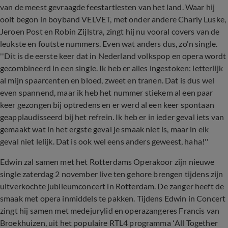
van de meest gevraagde feestartiesten van het land. Waar hij
ooit begon in boyband VELVET, met onder andere Charly Luske,
Jeroen Post en Robin Zijlstra, zingt hij nu vooral covers van de
leukste en foutste nummers. Even wat anders dus, zo'n single.
''Dit is de eerste keer dat in Nederland volkspop en opera wordt
gecombineerd in een single. Ik heb er alles ingestoken: letterlijk
al mijn spaarcenten en bloed, zweet en tranen. Dat is dus wel
even spannend, maar ik heb het nummer stiekem al een paar
keer gezongen bij optredens en er werd al een keer spontaan
geapplaudisseerd bij het refrein. Ik heb er in ieder geval iets van
gemaakt wat in het ergste geval je smaak niet is, maar in elk
geval niet lelijk. Dat is ook wel eens anders geweest, haha!''
Edwin zal samen met het Rotterdams Operakoor zijn nieuwe
single zaterdag 2 november live ten gehore brengen tijdens zijn
uitverkochte jubileumconcert in Rotterdam. De zanger heeft de
smaak met opera inmiddels te pakken. Tijdens Edwin in Concert
zingt hij samen met medejurylid en operazangeres Francis van
Broekhuizen, uit het populaire RTL4 programma ‘All Together